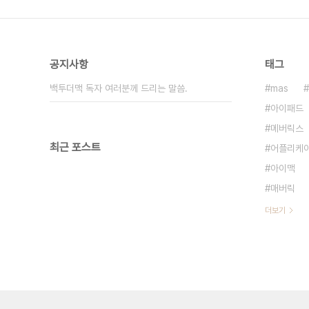
공지사항
태그
백투더맥 독자 여러분께 드리는 말씀.
mas
아이패드
메버릭스
최근 포스트
어플리케
아이맥
매버릭
더보기