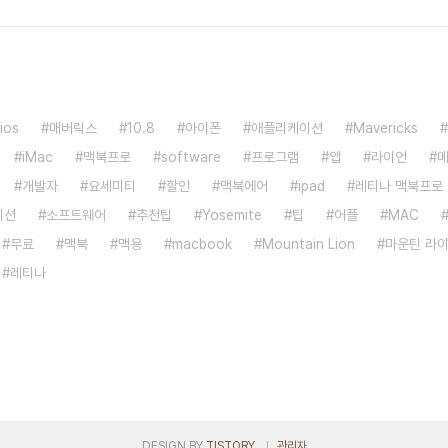
ios
매버릭스
10.8
아이폰
애플리케이션
Mavericks
iMac
맥북프로
software
프로그램
앱
라이언
개발자
요세미티
할인
맥북에어
ipad
레티나 맥북프로
이션
소프트웨어
추천팁
Yosemite
팁
어플
MAC
무료
맥북
맥용
macbook
Mountain Lion
마운틴 라
레티나
DESIGN BY
TISTORY
관리자