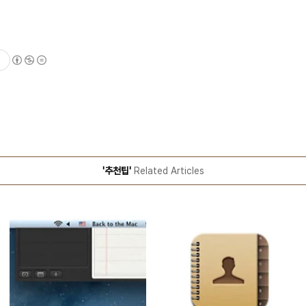
'추천팁'
Related Articles