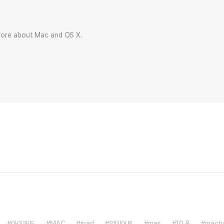
more about Mac and OS X.
아이패드
MAC
ipad
업데이트
mas
10.8
macb