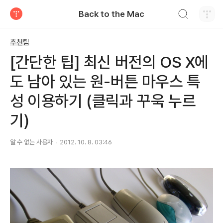
검색하기
Back to the Mac
티스토리
추천팁
[간단한 팁] 최신 버전의 OS X에
도 남아 있는 원-버튼 마우스 특
성 이용하기 (클릭과 꾸욱 누르
기)
알 수 없는 사용자
2012. 10. 8. 03:46