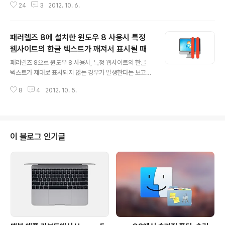
24
3
2012. 10. 6.
의 고급 기능에 이어 미션 컨트롤을 보다 효율적으로 사용
할 수 있는 기능 3가지를 소개해 드리려 합니다. 1. 미션 컨
트롤을 벗어나지 않고 원하는 데스크탑 바로 가기 아래는
패러렐즈 8에 설치한 윈도우 8 사용시 특정
일상적으로 접하는 OS X의 미션 컨트롤 화면입니다. 데스
크탑 1, 2 사이로 아이튠즈와 캘린더가 풀스크린으로 띄워
웹사이트의 한글 텍스트가 깨져서 표시될 때
글 내용
져 있는 것을 보실 수 있습니다. 데스크탑 1을 사용하다 잠
패러렐즈 8으로 윈도우 8 사용시, 특정 웹사이트의 한글
시 데스크탑 2에 띄워져 있는 창들을 확인하려면 어떻게
텍스트가 제대로 표시되지 않는 경우가 발생한다는 보고가
해야할까요? 미션 컨트롤 화면 상단에 위치한 데스크탑 2
맥 커뮤니티에 빈번히 올라오고 있습니다. (아래 이미지 참
썸네일을 클릭하면... 미션 컨트롤 창을 벗어나며 데스크탑
8
4
2012. 10. 5.
고) 해결 방법 1. 실행 중인 윈도우 8을 완전히 종료해 주십
2가 화면을 가득..
시오.(Shut down) 2. 해당 윈도우 8의 '구성(Cofigurati
on)' 메뉴로 들어가 하드웨어 탭 > 비디오 > 3D 가속 부분
을 DirectX10(실험)에서 DirectX9으로 변경해 주십시
요. 3. 다시 윈도우 8을 시작한 후 해당 사이트에 접속하면
이 블로그 인기글
텍스트가 더 이상 뭉게지거나 깨지지 않는 것을 확인할 수
있습니다. 윈도우 익스플로러는 웹페이지를 화면에 표시하
는데 있어 소프트웨어 렌더링보다 속도가 빠르고 각종 효
과를 줄 수 있는 GPU(하드웨어) 렌더링 기술을..