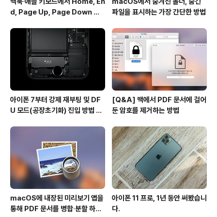
맥북∙애플 키보드에서 Home, En
macOS에서 숨겨진 폴더, 숨긴
d, Page Up, Page Down 키
파일을 표시하는 가장 간단한 방법
사용하기
아이폰 7부터 강제 재부팅 및 DF
[Q&A] 맥에서 PDF 문서에 걸어
U 모드(공장초기화) 진입 방법 변
둔 암호를 제거하는 방법
경
macOS에 내장된 미리보기 앱을
아이폰 11 프로, 1년 동안 써봤습니
통해 PDF 문서를 병합∙분할 하는
다.