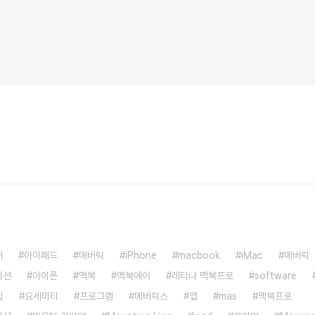
어
아이패드
매버릭
iPhone
macbook
iMac
메버릭
이션
아이폰
맥북
맥북에어
레티나 맥북프로
software
팁
요세미티
프로그램
메버릭스
앱
mas
맥북프로