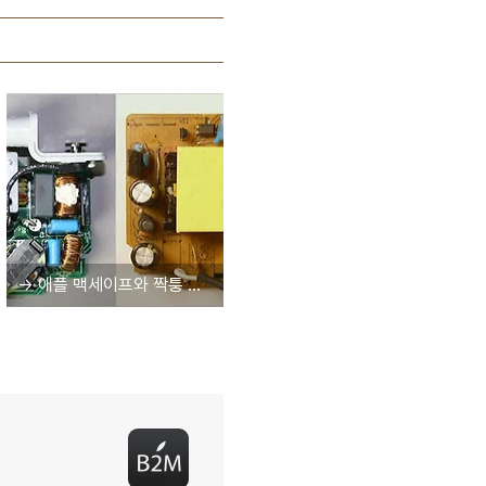
→ 애플 맥세이프와 짝퉁 충전기 비교 분해기