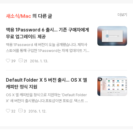
더보기
새소식/Mac
의 다른 글
맥용 1Password 6 출시... 기존 구매자에게
무료 업그레이드 제공
글 내용
맥용 1Password 새 버전이 오늘 공개됐습니다. 제작사
스토어를 통해 구입한 1Password는 자체 업데이트 기능
으로 새 버전을 내려받을 수 있고, 맥 앱스토어 버전도 애플
39
21
2016. 1. 13.
심사가 완료되는대로 업데이트가 이뤄질 예정이라고 합니
다. 중요한 건 어떤 곳을 통해 1Password를 구매했든 1P
assword 4 또는 5 버전을 쓰고 계신 분은 무료로 업그레
Default Folder X 5 버전 출시... OS X 엘
이드를 받을 수 있다는 점. 1Password 6 버전의 주요 변
경사항은 크게 세 가지입니다. 첫째로, 제작사 스토어에서
캐피탄 정식 지원
글 내용
1Password를 구매했더라도 아이클라우드 동기화 기능
OS X 엘 캐피탄을 정식으로 지원하는 'Default Folder
을 사용할 수 있게 됐습니다. 즉, 제작사 스토어 버전과 맥
X' 새 버전이 출시됐습니다.포토샵이면 포토샵. 텍스트 편
앱스토어 버전, iOS용 버전 사이의 보관함 동기화를 애플
집기면 텍스트 편집기. 각각의 응용 프로그램마다 파일을
의 아이클라우드를 통해 할 수 있게 된 것입니다. 지금까
32
3
2016. 1. 12.
불러오고 저장할 '기본 폴더'를 자동으로 띄워주는 기능으
지..
로 작업 시간을 단축해 주는 유용한 프로그램이죠.하지만
OS X 엘 캐피탄에 '시스템 무결성 보호(System Integrit
y Protection)'이라는 보안 기능을 채택되면서 Default