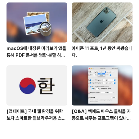
macOS에 내장된 미리보기 앱을
아이폰 11 프로, 1년 동안 써봤습니
통해 PDF 문서를 병합∙분할 하는
다.
방법
[업데이트] 국내 웹 환경을 위한
[Q&A] 맥에도 마우스 클릭을 자
보다 스마트한 웹브라우저용 스타
동으로 해주는 프로그램이 있나
일 시트(CSS)
요? #오토클릭 #오토마우스