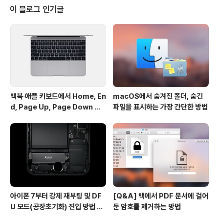
Folder X를 정상적으로 이용할 수 없었는데요. 제작사에
이 블로그 인기글
따르면 이러한 보안 요건을 충족하기 위해 처음부터 다시
Default Folder X 개발해 출시하게 됐다고 합니다.앞서
베타 버전 소식 전해 드리면서 한 번 다룬 바 있지만, OS X
엘 캐피탄에서 온전히 돌아가는 것에..
맥북∙애플 키보드에서 Home, En
macOS에서 숨겨진 폴더, 숨긴
d, Page Up, Page Down 키
파일을 표시하는 가장 간단한 방법
사용하기
아이폰 7부터 강제 재부팅 및 DF
[Q&A] 맥에서 PDF 문서에 걸어
U 모드(공장초기화) 진입 방법 변
둔 암호를 제거하는 방법
경