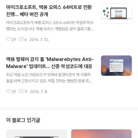
마이크로소프트, 맥용 오피스 64비트로 전환
진행... 베타 버전 공개
글 내용
마이크로소프트가 맥용 오피스 2016 64비트 작업에 착수
했다는 소식입니다. 맥용 오피스 개발팀은 공식 블로그를
통해 "그 동안 64비트로의 전환 작업에 집중해 왔다"며
29
6
2016. 7. 12.
"이제 완전한 64비트 오피스 앱 발표를 앞두고 있다"고 밝
혔습니다. 또한 64비트 버전을 미리 체험할 수 있는 베타
버전도 공개했습니다. 애플은 지난 2006년 8월에 출시된
맥용 멀웨어 감지 툴 'Malwarebytes Anti-
10.5 레오파드를 시작으로 맥 운영체제를 64비트로 전환
한 바 있습니다. 또한 2011년 이래 출시된 모든 맥에 64비
Malware' 업데이트... 신종 악성코드에 대응
글 내용
트 인텔 프로세서만 사용하고 있습니다. 64비트 운영체제∙
최근 맥을 노린 악성코드가 잇따라 발견되면서 맥 사용자
하드웨어 환경에서도 32비트∙64비트 소프트웨어를 모두
들을 바싹 긴장시키고 있죠. 며칠 전에는 평범한 응용 프로
실행할 수 있지만, 64비트 소프트웨어가 함께 작동하는 경
그램으로 위장한 악성코드(Backdoor.MAC.Eleanor)가
우에만 비로소 사용자가 실직적인 혜택을 누릴 수 있습니
29
11
2016. 7. 8.
발견되는가 하면, 이미지 파일로 둔갑한 악성코드(OSX/K
다. 이에 애플은 운영..
eydnap)가 등장하기도 했습니다. 올 초에는 맥을 노린 첫
랜섬웨어가 발견돼 한바탕 소동을 일으킨 바 있습니다. 다
행히 애플과 보안 업체들이 발빠르게 대응하면서 큰 피해
는 입히지 못했지만, 언제 어떤 변종 악성코드가 나타나 문
이 블로그 인기글
제를 일으킬지 알 수 없는 노릇입니다. 이에 신뢰할 수 있는
다운로드 사이트 이용, 운영체제 보안패치, 백업의 생활화
등 기본적인 사전 예방이 어느 때보다 중요해지고 있습니