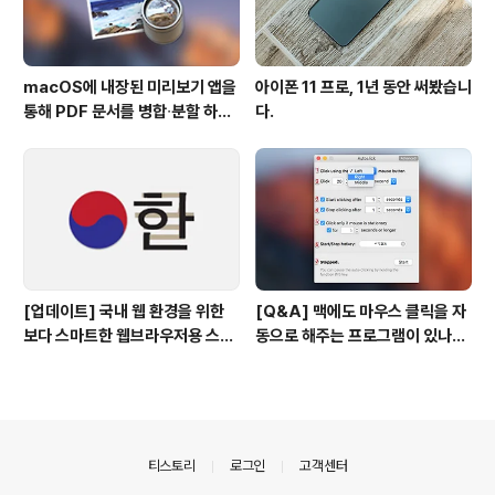
macOS에 내장된 미리보기 앱을
아이폰 11 프로, 1년 동안 써봤습니
통해 PDF 문서를 병합∙분할 하는
다.
방법
[업데이트] 국내 웹 환경을 위한
[Q&A] 맥에도 마우스 클릭을 자
보다 스마트한 웹브라우저용 스타
동으로 해주는 프로그램이 있나
일 시트(CSS)
요? #오토클릭 #오토마우스
의안내
티스토리
로그인
고객센터