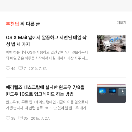
더보기
추천팁
의 다른 글
OS X Mail 앱에서 깔끔하고 세련된 메일 작
성 법 세 가지
글 내용
어떤 컴퓨터와 OS를 사용하고 있건 간에 인터넷브라우저
와 메일 앱은 하루를 시작해서 마칠 때까지 가장 자주 사용
하는 앱이 아닐까 싶습니다. 이 중에서도 메일(Mail)은 업
46
7
2016. 7. 31.
무나 학업 또는 기타 의사소통의 수단으로서 매우 중요한
역할을 하고 있습니다. 업무상 메일을 주고받을 때 간혹 잘
정리되지 않은 내용이나 오타, 가독성이 떨어지는 내용을
패러렐즈 데스크탑에 설치한 윈도우 7/8을
보면 상대편 업무 담당자의 '업무 마인드'가 의심될 정도로
실망스러웠던 느낌을 받은 적이 한 번쯤은 있을 것입니다.
윈도우 10으로 업그레이드 하는 방법
글 내용
대형포털 사이트에서 제공하는 전문적인 메일에는 위지위
윈도우 10 무료 업그레이드 캠페인 마감이 이틀 앞으로 다
그(WYSIWYG: What You See Is What You Get, "보
가 왔습니다. 맥 관련 블로그에 느닷 없이 웬 윈도우 얘기냐
는 대로 얻는다") 방식이 도입되어 있기에 조금만 관심을
하는 분도 계실 텐데요. 패러렐즈 데스크탑을 통해 윈도우
기울이면 깔끔하고 세련된 메일을 작성하여 보낼 수 있는
38
35
2016. 7. 27.
7/8 정품을 쓰고 계신 분이라면 윈도우 10 무료 업그레이
데요, 상대적으..
드 혜택을 꼭 챙기시기 바랍니다. 구형 프로그램과의 호환
성 문제 때문에, 아니면 단순히 윈도우 7/8 인터페이스가