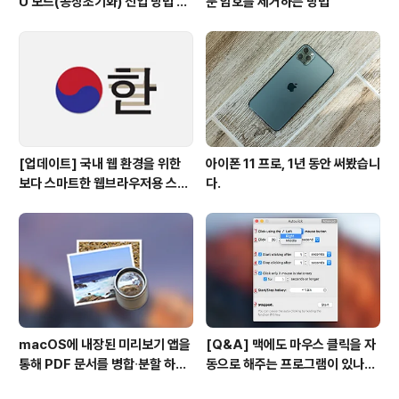
U 모드(공장초기화) 진입 방법 변
둔 암호를 제거하는 방법
경
[업데이트] 국내 웹 환경을 위한
아이폰 11 프로, 1년 동안 써봤습니
보다 스마트한 웹브라우저용 스타
다.
일 시트(CSS)
macOS에 내장된 미리보기 앱을
[Q&A] 맥에도 마우스 클릭을 자
통해 PDF 문서를 병합∙분할 하는
동으로 해주는 프로그램이 있나
방법
요? #오토클릭 #오토마우스