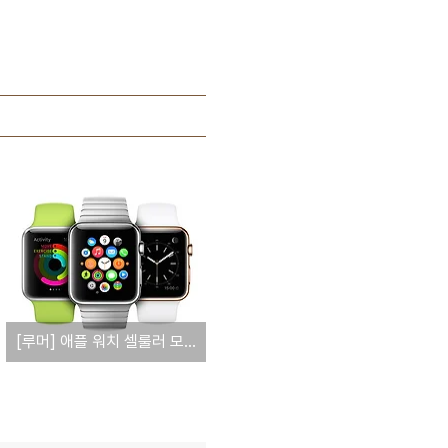
[루머] 애플 워치 셀룰러 모델, 내년으로 출시 연기