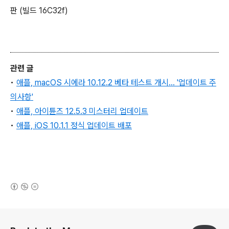
판 (빌드 16C32f)
관련 글
•
애플, macOS 시에라 10.12.2 베타 테스트 개시... '업데이트 주
의사항'
•
애플, 아이튠즈 12.5.3 미스터리 업데이트
•
애플, iOS 10.1.1 정식 업데이트 배포
(새창열림)
로그 정보