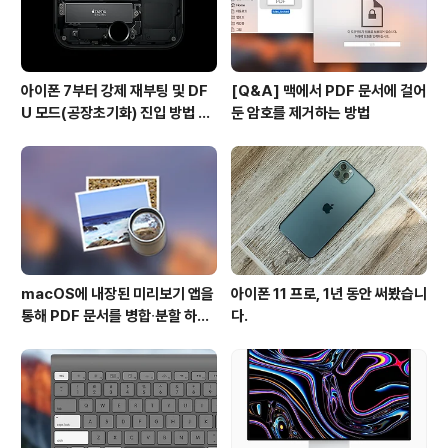
아이폰 7부터 강제 재부팅 및 DF
[Q&A] 맥에서 PDF 문서에 걸어
U 모드(공장초기화) 진입 방법 변
둔 암호를 제거하는 방법
경
macOS에 내장된 미리보기 앱을
아이폰 11 프로, 1년 동안 써봤습니
통해 PDF 문서를 병합∙분할 하는
다.
방법