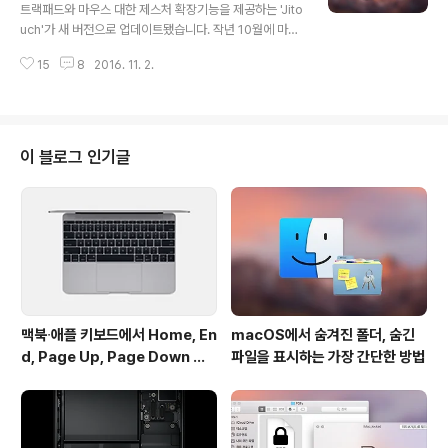
렇습니다. 그리고 작아질수록 크고 당연한 차이점들이 줄
트랙패드와 마우스 대한 제스처 확장기능을 제공하는 'Jito
어듭니다. 이 노트북의 역사를 되짚어보면, 첫 번째 제품은
uch'가 새 버전으로 업데이트됐습니다. 작년 10월에 마지
두께가 무려 5.71cm였습니다. 이렇게 크면 부품 선이나
막 업데이트가 있은 후 거의 1년 만에 새 버전이 나온 셈입
틈새, 혹은 제품의 성격을 정의하는 디자인 요소를 넣기가
15
8
2016. 11. 2.
니다. 이번 업데이트로 macOS 시에라를 정식 지원한다고
쉽지만, 아이폰이 디스플레이..
합니다. 그리고 새로운 기능도 추가됐는데, 특정 앱에서 제
스처가 완전히 작동하지 않게끔 할 수 있습니다. 드문 경우
지만 jitouch에서 설정한 글로벌 제스처가 특정 앱과 충돌
을 일으킬 때가 있습니다. 지금까지는 이런 상황이 발생하
이 블로그 인기글
면 글로벌 제스처를 삭제한 뒤, 문제가 있는 앱을 제외한 나
머지 앱에서 제스처를 따로 설정해야 했습니다. 하지만 새
로운 옵션을 이용하면 글로벌 제스처는 그대로 남겨두되,
특정 앱만 제스처 비활성화할 수 있습니다. 이 외에도 시에
라에서 발생하는 여..
맥북∙애플 키보드에서 Home, En
macOS에서 숨겨진 폴더, 숨긴
d, Page Up, Page Down 키
파일을 표시하는 가장 간단한 방법
사용하기