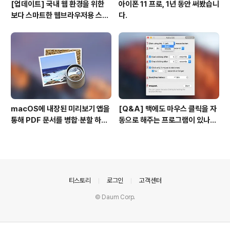
[업데이트] 국내 웹 환경을 위한
아이폰 11 프로, 1년 동안 써봤습니
보다 스마트한 웹브라우저용 스타
다.
일 시트(CSS)
macOS에 내장된 미리보기 앱을
[Q&A] 맥에도 마우스 클릭을 자
통해 PDF 문서를 병합∙분할 하는
동으로 해주는 프로그램이 있나
방법
요? #오토클릭 #오토마우스
의안내
티스토리
로그인
고객센터
© Daum Corp.