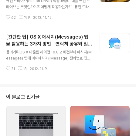
퓨전 드라이브(Fusion Drive) 적용 과정0. 애플 퓨전 드
라이브는 무엇인가? 또 어떻게 작동하는가? 1. 퓨전 드라이
브 구성을 준비하다 2. 구형 맥에 퓨전 드라이브를 활성화
62
199
2012. 11. 12.
하는 자세한 방법 소개 ⬅ 이번글 3. 퓨전 드라이브 사용기
4. 퓨전 드라이브 구성 후 못다한 이야기 들어가며앞서 예
고한대로 2011 맥북프로 17'에 퓨전 드라이브 구성을 완
[간단한 팁] OS X 메시지(Messages) 앱
료하고 적용 방법을 정리해 블로그에 포스팅합니다. 작업
을 진행하면서 몇가지 시행 착오를 겪었는데 결과적으로
을 활용하는 3가지 방법 - 연락처 공유와 일정
글 내용
성공적으로 작업을 완료했습니다. 적용 방법을 소개해 드
관리
들어가며OS X 마운틴 라이언 10.8.2 버전부터 메시지(M
리기 전에 몇가지 사전에 인지하고 계셔야 할 사항을 먼저
essages) 앱에 아이메시지(iMessage) 전화번호 연동
나열해 보겠습니다.1. 상업적인 판단에서건 아니면 기술적
기능이 추가되면서 예전과 비교할 수 없을 정도로 메시지
인 문제 때문이건 애플은 2012 맥미니와 2012 아이맥만
21
18
2012. 11. 9.
앱의 활용성이 좋아진 것 같습니다. 아이폰으로 나누던 대
퓨전 드라이브를 '..
화를 맥에서도 그대로 이어할 수 있고, 맥에서 대화를 나누
다 외출을 해도 아이폰이나 아이패드로 상대방과 끊김없는
대화를 할 수 있습니다. 말 그대로 애플이 항상 강조하는 S
eamless한 라이프가 펼쳐지고 있는 것입니다!... 만 메시
이 블로그 인기글
지 순서가 뒤섞이는 버그도 같이 펼쳐지고 있습니다 :-) 애
플의 iCloud 서비스 사용자들만 아이메시지를 사용할 수
있기 때문에 범용성 면에서는 카카오톡에 밀리는 부분이
있지만, 최소한 아이폰이나 맥을 사용하는 사람들 사이에
서 이 보다 더 ..