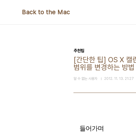
본문 바로가기
Back to the Mac
추천팁
[간단한 팁] OS X 캘
범위를 변경하는 방법
알 수 없는 사용자
2012. 11. 13. 21:27
들어가며