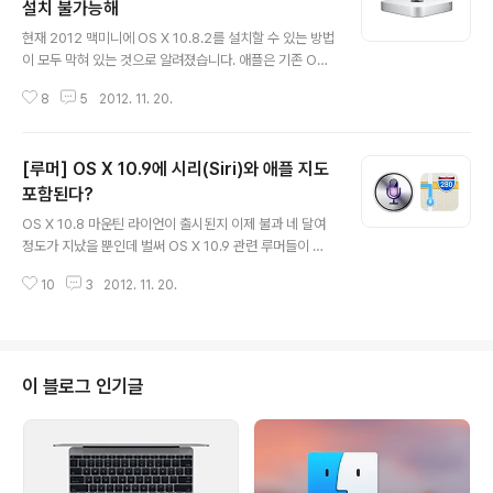
설치 불가능해
글 내용
현재 2012 맥미니에 OS X 10.8.2를 설치할 수 있는 방법
이 모두 막혀 있는 것으로 알려졌습니다. 애플은 기존 OS
X 10.8.2와는 별도로 애플 스페셜 이벤트에서 발표된 20
8
5
2012. 11. 20.
12 맥미니와 13인치 레티나 맥북프로, 2012 아이맥에 대
응하는 OS X 마운틴 라이언 10.8.2 업데이트를 지난 달
말 새롭게 배포한 바 있습니다. ➥링크: 애플, 새로 출시한
[루머] OS X 10.9에 시리(Siri)와 애플 지도
모델들을 위한 OS X 마운틴 라이언 10.8.2 업데이트 배포
하지만 애플은 맥 앱스토어와 애플 다운로드 채널에 해당
포함된다?
글 내용
업데이트를 제거한 상태며, 기존 사용자가 해당 버전을 수
OS X 10.8 마운틴 라이언이 출시된지 이제 불과 네 달여
동으로 업데이트 할 때 다음과 같은 에러 메시지를 화면에
정도가 지났을 뿐인데 벌써 OS X 10.9 관련 루머들이 다
표시하며 설치가 진행되지 않는다고 합니다."에러: OS X
양한 매체를 통해 흘러나오고 있습니다.애플관련 전문매체
이 디스크로 OS X 업데이트를 실행할 수 없습니다...
10
3
2012. 11. 20.
9to5mac은 애플 내부 소식통을 인용해 현재 애플 내부에
서 테스트 중인 OS X 10.9 초기 버전에 시리(Siri) 기능이
포함되어 있다고 전했습니다.Siri란? - Siri는 사용자가 질
문을 던질 때 해당 질문의 문맥을 이해하기 때문에 보다 자
연스러운 질문을 할 수 있다 . 예를 들면, “이번주에 우산이
이 블로그 인기글
필요할까?” 라고 물으면, Siri는 사용자가 날씨 예보를 찾
고 있다고 이해한다. 또한 Siri는 사용자가 접근을 허락한
개인 정보를 매우 능숙하게 찾아 이용할 수 있다. 예를 들어
“집에 도착하면 엄마에게 전화하라 상기..