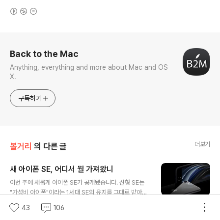
(새창열림)
로그 정보
Back to the Mac
Anything, everything and more about Mac and OS
X.
구독하기
더보기
볼거리
의 다른 글
새 아이폰 SE, 어디서 뭘 가져왔니
글 내용
이번 주에 새롭게 아이폰 SE가 공개됐습니다. 신형 SE는
"가성비 아이폰"이라는 1세대 SE의 유지를 그대로 받아들
이고, 이를 위해 지금까지 애플이 선보였던 다양한 기술들
43
106
92
601
2020. 4. 18.
을 새롭게 조합합니다. 이미 선보인 기술들을 조합해 새로