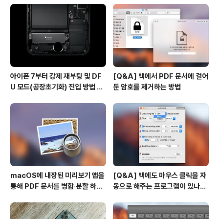
아이폰 7부터 강제 재부팅 및 DF
[Q&A] 맥에서 PDF 문서에 걸어
U 모드(공장초기화) 진입 방법 변
둔 암호를 제거하는 방법
경
macOS에 내장된 미리보기 앱을
[Q&A] 맥에도 마우스 클릭을 자
통해 PDF 문서를 병합∙분할 하는
동으로 해주는 프로그램이 있나
방법
요? #오토클릭 #오토마우스