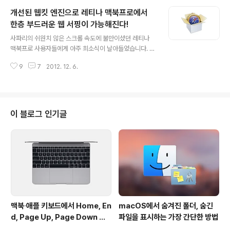
가 가상 머신에서 인식되지 않는 문제 해결Resolves an i
개선된 웹킷 엔진으로 레티나 맥북프로에서
ssue with the built-in camera not working with
Windows.Resolves an issue with some USB dev
한층 부드러운 웹 서핑이 가능해진다!
글 내용
ices not working in virtual machines. 업데이트 방
사파리의 쉬원치 않은 스크롤 속도에 불만이셨던 레티나
법구 버전을 사용하고 계신 분들은 패러렐즈 메뉴 막대의
맥북프로 사용자들에게 아주 희소식이 날아들었습니다. 사
'업데이트 확인...' 항목을 클..
파리와 구글 크롬의 심장이라 할 수 있는 웹페이지 렌더링
9
7
2012. 12. 6.
엔진 '웹킷(Webkit)'이 최근 대대적인 내부 개선 작업을
거치면서 레티나 맥북프로에서 괄목할만한 스크롤링 성능
향상으로 보인다고 최신 IT기기 전문 분석 사이트 아난드
텍(AnandTech)이 전했습니다.아난드텍은 이번 소식을
전하기 전인 지난 6월, 레티나 맥북프로(15인치)의 리뷰를
이 블로그 인기글
통해 레티나 맥북프로의 웹페이지 스크롤 성능이 만족스럽
지 못하며, 애플이 이를 쉽게 해결하기 힘들 것으로 보인다
는 소견을 제기한 바 있습니다.➥ 관련글: 아난드텍 레티나
맥북프로 리뷰 - 8. 레티나 디스플레이 몰아보기: 성능에
관해아난드텍은 CPU 멀티 ..
맥북∙애플 키보드에서 Home, En
macOS에서 숨겨진 폴더, 숨긴
d, Page Up, Page Down 키
파일을 표시하는 가장 간단한 방법
사용하기