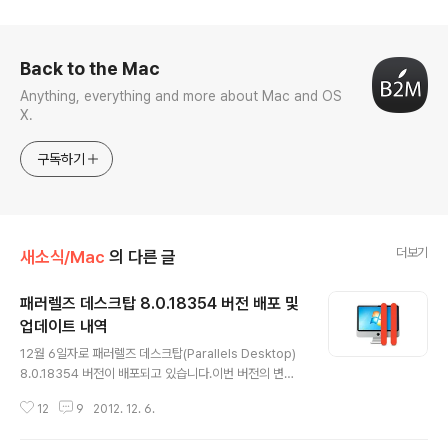
로그 정보
Back to the Mac
Anything, everything and more about Mac and OS
X.
구독하기
더보기
새소식/Mac
의 다른 글
패러렐즈 데스크탑 8.0.18354 버전 배포 및
업데이트 내역
글 내용
12월 6일자로 패러렐즈 데스크탑(Parallels Desktop)
8.0.18354 버전이 배포되고 있습니다.이번 버전의 변경
내역은 다음과 같습니다. Parallels Desktop for Mac
12
9
2012. 12. 6.
8.0.18345에 관하여가상 윈도우에서 내장 카메라(Face
Time 카메라)가 인식되지 않는 문제 해결일부 USB 장치