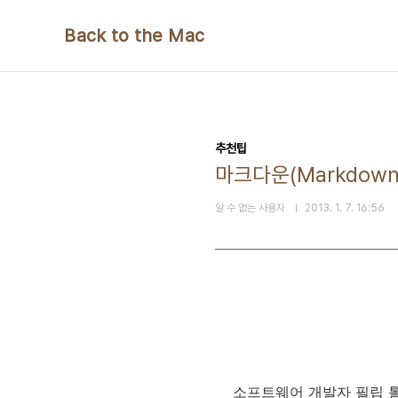
본문 바로가기
Back to the Mac
추천팁
마크다운(Markdown
알 수 없는 사용자
2013. 1. 7. 16:56
소프트웨어 개발자 필립 톨랜드(