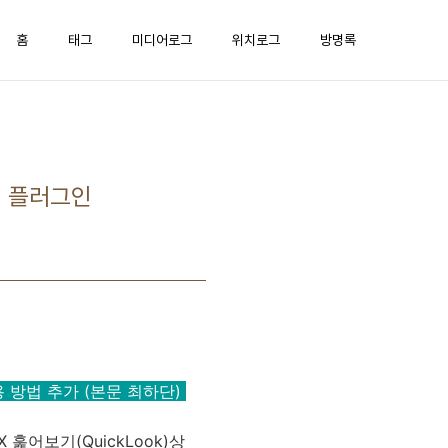
홈
태그
미디어로그
위치로그
방명록
k) 플러그인
 적용 방법 추가 (본문 최하단)
X 훑어보기(QuickLook)상