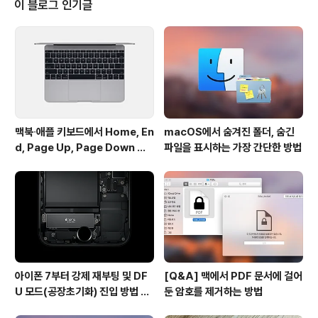
이 블로그 인기글
어(Nagware)였습니다. 그래서 무료 프로그램은 아니지
만 사실상 무료 프로그램처럼 이용할 수 있다고 많이 알려
져 왔습니다. 물론 창 상단의 '미등록' 문구가 거슬리거나,
프로그램이 너무 마음에 들어 라이센스를 구매하신 분들도
많이..
맥북∙애플 키보드에서 Home, En
macOS에서 숨겨진 폴더, 숨긴
d, Page Up, Page Down 키
파일을 표시하는 가장 간단한 방법
사용하기
아이폰 7부터 강제 재부팅 및 DF
[Q&A] 맥에서 PDF 문서에 걸어
U 모드(공장초기화) 진입 방법 변
둔 암호를 제거하는 방법
경