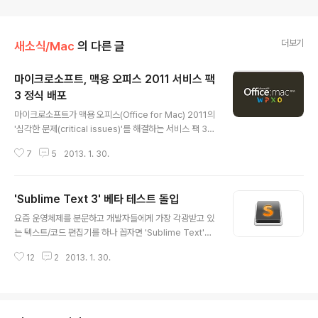
더보기
새소식/Mac
의 다른 글
마이크로소프트, 맥용 오피스 2011 서비스 팩
3 정식 배포
글 내용
마이크로소프트가 맥용 오피스(Office for Mac) 2011의
'심각한 문제(critical issues)'를 해결하는 서비스 팩 3(1
4.3.0)를 배포하고 있습니다.아래는 이번 맥용 오피스(Off
7
5
2013. 1. 30.
ice for Mac) 2011 서비스 팩 3(14.3.0)의 릴리스 노트
입니다.Mac용 Outlook에서 모임 초대 시간이 정확하게
표시되지 않는 문제 해결Mac용 Powerpoint의 여러 슬
'Sublime Text 3' 베타 테스트 돌입
라이드를 축소해 볼 때 한 슬라이드가 다른 슬라이드를 가
글 내용
리는 문제 해결Mac용 Powerpoint에서 해시 태그(#)를
요즘 운영체제를 분문하고 개발자들에게 가장 각광받고 있
포함한 하이퍼링크가 제대로 저장되지 않는 문제 해결Ma
는 텍스트/코드 편집기를 하나 꼽자면 'Sublime Text'를
c용 Powerpoint에서 표 일부분을 문서에 붙여넣을 때 프
들 수 있는데요, 현재 버전 2 라이센스 구매자를 대상으로
로그램이 충돌하는 문제 해결특정 RTF 텍스트가 Windo
12
2
2013. 1. 30.
Sublime Text 3 베타 버전 테스트가 진행되고 있습니다.
ws용 Powerpo..
Sublime Text 2는 창 상단에 '미등록(Unregistere
d)'이라는 문구가 표시되고 파일을 저장할 때 간간히 정식
구매하라는 안내가 나타나는 것을 제외하면 프로그램의 모
든 기능을 무제한으로 무기한동안 사용할 수 있는 내그웨