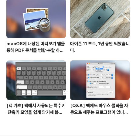
macOS에 내장된 미리보기 앱을
아이폰 11 프로, 1년 동안 써봤습니
통해 PDF 문서를 병합∙분할 하는
다.
방법
[맥 기초] 맥에서 사용되는 특수키
[Q&A] 맥에도 마우스 클릭을 자
∙단축키 모양을 쉽게 암기해 봅시
동으로 해주는 프로그램이 있나
다!
요? #오토클릭 #오토마우스