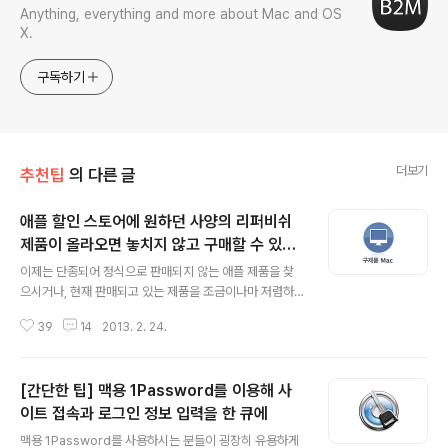
Anything, everything and more about Mac and OS
X.
구독하기
더보기
추천팁
의 다른 글
애플 할인 스토어에 원하던 사양의 리퍼비쉬
제품이 올라오면 놓치지 않고 구매할 수 있게
글 내용
해주는 'RefurbMe'
이제는 단종되어 정식으로 판매되지 않는 애플 제품을 찾
으시거나, 현재 판매되고 있는 제품을 조금이나마 저렴하
게 사들이고 싶으신 분들은 온라인 애플 스토어의 리퍼비
39
14
2013. 2. 24.
쉬(Refurbished) 코너를 이용하시는 것이 훌륭한 해결책
이 될 수 있습니다. 구 모델을 취급하는 오프라인 샵에 비해
썩 저렴하다고는 할 수 없지만, 쉽게 구할 수 없는 CTO 구
[간단한 팁] 맥용 1Password를 이용해 사
성 상품도 자주 올라오는데다 애플 스토어 판매 정책의 이
점을(30일 단순변심 환불) 그대로 누릴 수 있기 때문입니
이트 접속과 로그인 정보 입력을 한 큐에
글 내용
다. 또 리퍼비시 스토어를 통해 맥 기본 사양 제품을 구매했
맥용 1Password를 사용하시는 분들이 굉장히 유용하게