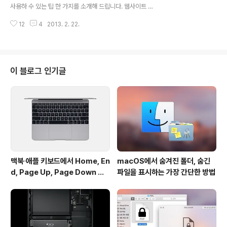
는데 램이나 하드, CPU가 CTO 구성 시에 장착되는 상급
사용하 수 있는 팁 한 가지를 소개해 드립니다. 웹사이트 접
부품으로 장착되어 있더라...하는 '로또 당첨기'를 맥 커뮤
속에서부터 로그인 정보 입력까지 클릭 한 번으로 일사천
니티 등지에서 그리 어렵지 않게 볼 수 있습니다.다만 제품
12
4
2013. 2. 22.
리 진행할 수 있는 방법입니다. 책갈피에 1Password 북
입고가 정기적으로..
마크 등록하기 1Password 보관함에서 사이트 로그인 정
보 항목을 사파리나 기타 웹브라우저의 책갈피 막대에 끌
어놓으면 ▼ 클릭 한 번으로 사이트 접속에서부터 로그인
정보 입력 작업까지 자동으로 한 큐에 이뤄집니다. ▼ 알프
이 블로그 인기글
레드(Alfred)와 1Password 연동하기 알프레드 파워팩
에도 1Password 연동 기능이 있어 사이트 접속 및 로그
인 정보 입력을 키보드로 한 큐에 하실 수 있습니다. ▼ 물
론 해당 기능을 사용하기에 앞서 알프레드 환경설정에서 'E
nable 1P..
맥북∙애플 키보드에서 Home, En
macOS에서 숨겨진 폴더, 숨긴
d, Page Up, Page Down 키
파일을 표시하는 가장 간단한 방법
사용하기