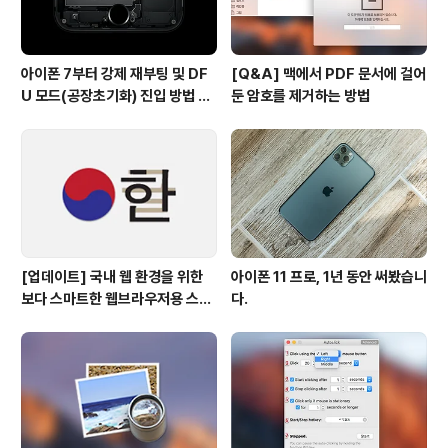
아이폰 7부터 강제 재부팅 및 DF
[Q&A] 맥에서 PDF 문서에 걸어
U 모드(공장초기화) 진입 방법 변
둔 암호를 제거하는 방법
경
[업데이트] 국내 웹 환경을 위한
아이폰 11 프로, 1년 동안 써봤습니
보다 스마트한 웹브라우저용 스타
다.
일 시트(CSS)