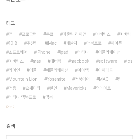
태그
앱
프로그램
무료
마운틴 라이언
메버릭스
메버릭
10.8
추천팁
iMac
개발자
맥북프로
아이폰
소프트웨어
iPhone
ipad
레티나
어플리케이션
매버릭스
mas
매버릭
macbook
software
ios
라이언
어플
애플리케이션
아이맥
아이패드
Mountain Lion
Yosemite
맥북에어
MAC
팁
맥용
요세미티
할인
Mavericks
업데이트
레티나 맥북프로
맥북
더보기
검색