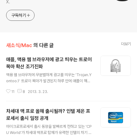
X.
구독하기
더보기
새소식/Mac
의 다른 글
애플, 맥용 웹 브라우저에 광고 띄우는 트로이
목마 확산 조기진화
글 내용
맥용 웹 브라우저에 무분별하게 광고를 띄우는 'Trojan.Y
ontoo.1' 트로이 목마가 발견된지 하루 만에 애플이 해당
트로이 목마의 설치를 막는 Xprotect 업데이트를 배포하
11
8
2013. 3. 23.
면서 확산이 일단락되는 분위기입니다.Xprotect는 일종
의 '블랙리스트'로 시스템 보안을 심각하게 위협한다고 판
단되는 악성 코드와 그 악성 코드를 시스템 내부로 유입하
차세대 맥 프로 올해 출시될까? 인텔 제온 프
는 소프트웨어의 실행을 막는 OS X의 보안 체계 중 하나입
니다. (관련 글: 잘 알려지지 않은 OS X 보안 체계의 한 기
로세서 출시 일정 공개
글 내용
둥 'XProtect') 애플은 해당 트로이 목마를 'OSX.AdPlu
마이크로프로세서 출시 동향을 발빠르게 전하고 있는 'CP
gin.i'이라는 이름으로 식별하고, 해당 트로이 목마의 구체
U World'가 차세대 맥프로 탑재가 유력한 인텔의 차기 제
적인 정보를 담은 Xprotect.plist 파일을 자사 맥 컴퓨터