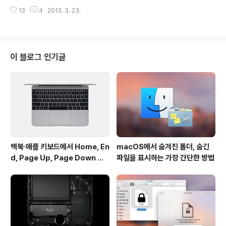
온(Xeon)프로세서 시리즈의 출시 일정을 21일(현지시각)
에 전송하고 있습니다. 맥은 하루에 한 번..
13
4
2013. 3. 23.
공개했습니다.이날 공개된 자료에 따르면 차세대 인텔 제
온 패밀리는 현행과 같은 E3, E5, E7 등 3개의 하위 패밀
리로 구성되며, 각각 단일-프로세서와 듀얼/쿼드-프로세
서, 멀티-프로세서 시스템에 대응합니다. 현행 제온 E3와
E5 마이크로프로세서는 지난 2012년 3월에서 5월까지
이 블로그 인기글
3개월 동안 순차적으로 출시되었는데, 차세대 제온 E3와
E5 프로세서는 그 보다 훨씬 느린 속도로 시중에 도입될 예
정입니다. E3 프로세서는 2013년 5월 또는 6월에 출시되
며, E5 시리즈 칩은 모델에 따라 2013년 3분기에 2014
년 1분..
맥북∙애플 키보드에서 Home, En
macOS에서 숨겨진 폴더, 숨긴
d, Page Up, Page Down 키
파일을 표시하는 가장 간단한 방법
사용하기