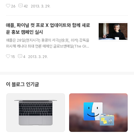
트웨어의 성능과 맥 하드웨어 사양이 꾸준히 좋아져 윈도
26
42
2013. 3. 29.
우용 프로그램을 맥에서 네이티브 소프트웨어 수준으로 빠
르고 돌릴 수 있게 된 것에서도 원인을 찾을 수 있는데, 그
보다 국내 IT 환경 자체가 특정 플랫폼 하나를 지원하는 데
애플, 파이널 컷 프로 X 업데이트와 함께 새로
서 탈피해 여러 운영체제를 지원하는 쪽으로 야금야금 발
전해 왔던 것이 더 주요한 이유가 되지 않았나 생각합니다.
운 홍보 캠페인 실시
글 내용
불과 몇 년 전만 해도 사파리나 맥용 파이어폭스에 아예 화
애플은 28일(현지시각) 홍콩의 서극((徐克, 쉬커) 감독을
면조차 제대로 띄우지 못하는 웹페이지가 흔했던 걸 떠올
위시해 캐나다 최대 언론 매체인 글로브앤메일(The Glob
려 보면 그동안 정말 '장족의 발전'이라고 불러도 될 만큼
e and Mail)의 파이널 컷 프로 활용 사례를 담은 새로운
많은 부분에서 개선이 이뤄졌습니다. 하지만 '경제도 일단
15
4
2013. 3. 29.
홍보 캠페인을 실시하는 한편, 파이널 컷 프로 X 10.0.8과
죽여놔야 다시 살릴 수 있다.'는 우..
모션 5.0.7, 컴프레서 4.0.6 업데이트를 배포하고 있습니
다.모션과 컴프레서 업데이트는 내부적으로 성능이 개선되
고 버그가 수정되는 수준에 그쳤지만 파이널 컷 프로 X는
4k 해상도의 소니 XAVC 비디오 코덱을 지원하는 등 상당
이 블로그 인기글
히 괄목한 만한 변화가 있었습니다. 애플은 새로운 기능 추
가에 즈음해 파이널 컷 프로의 기능 소개 페이지도 새롭게
갱신했습니다.아래는 이번 버전의 영문 릴리스 노트이며,
맥 앱스토어를 통해 소프트웨어를 구매하거나 업데이트를
진행할 ..