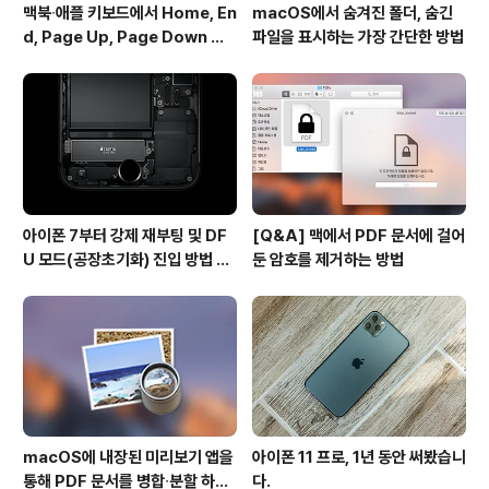
맥북∙애플 키보드에서 Home, En
macOS에서 숨겨진 폴더, 숨긴
d, Page Up, Page Down 키
파일을 표시하는 가장 간단한 방법
사용하기
아이폰 7부터 강제 재부팅 및 DF
[Q&A] 맥에서 PDF 문서에 걸어
U 모드(공장초기화) 진입 방법 변
둔 암호를 제거하는 방법
경
macOS에 내장된 미리보기 앱을
아이폰 11 프로, 1년 동안 써봤습니
통해 PDF 문서를 병합∙분할 하는
다.