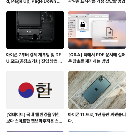
d, Page Up, Page Down 키
파일을 표시하는 가장 간단한 방법
사용하기
아이폰 7부터 강제 재부팅 및 DF
[Q&A] 맥에서 PDF 문서에 걸어
U 모드(공장초기화) 진입 방법 변
둔 암호를 제거하는 방법
경
[업데이트] 국내 웹 환경을 위한
아이폰 11 프로, 1년 동안 써봤습니
보다 스마트한 웹브라우저용 스타
다.
일 시트(CSS)