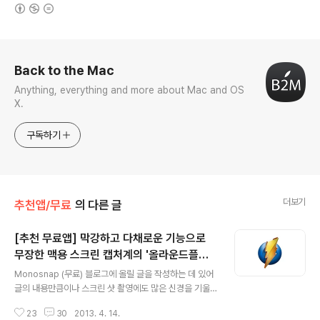
(새창열림)
로그 정보
Back to the Mac
Anything, everything and more about Mac and OS
X.
구독하기
더보기
추천앱/무료
의 다른 글
[추천 무료앱] 막강하고 다채로운 기능으로
무장한 맥용 스크린 캡처계의 '올라운드플레
글 내용
이어' 모노스냅(Monosnap)
Monosnap (무료) 블로그에 올릴 글을 작성하는 데 있어
글의 내용만큼이나 스크린 샷 촬영에도 많은 신경을 기울
이는 편입니다. 보기 좋은 떡이 먹기에도 좋다는 말이 있듯
23
30
2013. 4. 14.
이 글과 함께 곁들여지는 스크린 샷은 독자로 하여금 글의