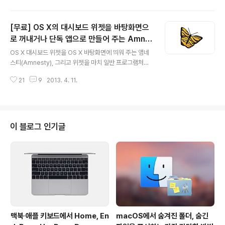
이해도를 높이고, 글의 완성도를 높이는 데 아주 중요한 역
할을 하기 때문입니다. 목수가 항상 망치와 끌을 곁에 끼고
[무료] OS X의 대시보드 위젯을 바탕화면으
살듯이 저에게도 스크린 캡처 프로그램은 블로그를 운영하
는 데 있어 절대 빠뜨릴 수 없는 중요한 연장이며, 이 때문
로 꺼내거나 단독 앱으로 만들어 주는 Amne
글 내용
에 다른 맥 유저들과 비교했을 때 아무래도 스크린 캡처 프
sty 무료 선언
OS X 대시보드 위젯을 OS X 바탕화면에 띄워 주는 앰네
로그램에 더 많은 관심이 갈 수밖에 없습니다. 그런데 블로
스티(Amnesty), 그리고 위젯을 마치 일반 프로그램처럼
그를 운영하기 전에는 맥용 캡처 프로그램의 종류가 이렇
단독으로 실행할 수 있도록 포팅해 주는 앰네스티 싱글스
게나 다양한지 짐작조차 못 했습니다. 이름이 잘 알려진 업
21
9
2013. 4. 11.
(Amensty Singles), 또 위젯을 OS X 화면보호기로 띄
체에서 개발한 유명 캡처 프..
울 수 있는 앰네스티 세이버(Amnesty Saver) 개발자가
세 앱의 개발중단을 선언했습니다. 또 개발을 중단하는 동
시에 20불에 판매해 오던 프로그램과 소스코드를 일반에
무료로 공개했습니다.OS X 10.4 타이거가 등장한 2005
이 블로그 인기글
년에 출시된 후로 꾸준히 업데이트되어오다 OS X 10.7 라
이언부터 지원이 끊기기 시작했는데, 혹시나 개발이 재개
되지 않을까 기대했지만 개발자가 그냥 깨끗이 손털고 정
리 수순을 밟았습니다. OS X도 iOS처럼 한 두 기능에 특
화된 ..
맥북∙애플 키보드에서 Home, En
macOS에서 숨겨진 폴더, 숨긴