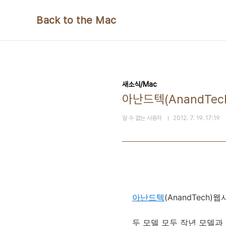
본문 바로가기
Back to the Mac
새소식/Mac
아난드텍(AnandTec
알 수 없는 사용자
2012. 7. 19. 17:19
아난드텍
(AnandTech
두 모델 모두 작년 모델과