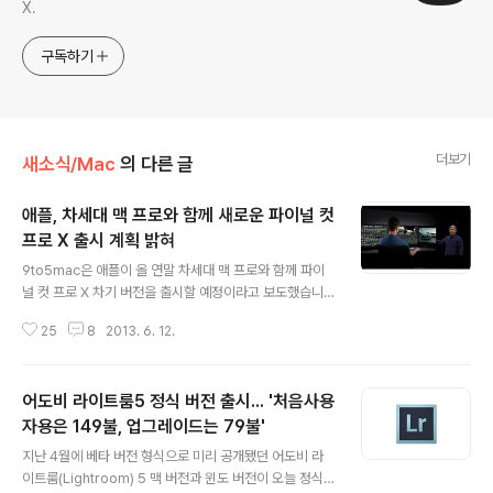
X.
구독하기
더보기
새소식/Mac
의 다른 글
애플, 차세대 맥 프로와 함께 새로운 파이널 컷
프로 X 출시 계획 밝혀
글 내용
9to5mac은 애플이 올 연말 차세대 맥 프로와 함께 파이
널 컷 프로 X 차기 버전을 출시할 예정이라고 보도했습니
다. 특히 이번 소식은 필 쉴러(Phil Schiler) 애플 마케팅
25
8
2013. 6. 12.
부사장이 직접 밝힌 것이어서 확실한 공신력을 담보하고
있습니다. "파이널컷프로 개발팀은 새 맥 프로의 퍼포먼스
와 그래픽 성능을 온전히 끌어낼 수 있는 파이널컷프로 X
어도비 라이트룸5 정식 버전 출시... '처음사용
개발에 매진하고 있습니다." - 필 쉴러, WWDC 2013개
발 소식 외 구체적인 세부 사항은 밝혀지지 않았지만, 9to
자용은 149불, 업그레이드는 79불'
글 내용
5mac은 파이널컷프로 X 차기 버전이 맥 프로의 제온 프
지난 4월에 베타 버전 형식으로 미리 공개됐던 어도비 라
로세서와 듀얼 GPU, 썬더볼트 2 인터페이스에 힘입어 10
이트룸(Lightroom) 5 맥 버전과 윈도 버전이 오늘 정식
80p 영상 뿐만 아니라 4k 영상 편집에 최적화된 모습을