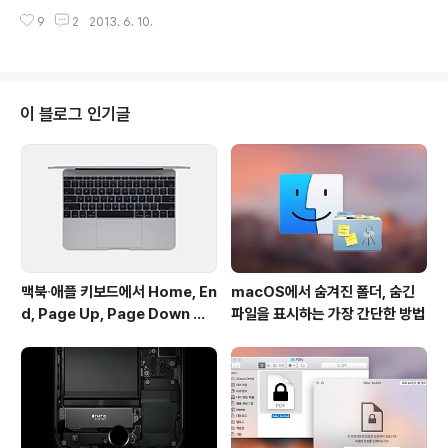
발매됐습니다. 어도비가 요즘 '크리에이티브 클라우드'를
모여줄 것이며, 버전 7에서 X로 판올림되면서 제거된 다수
9
2
2013. 6. 10.
대대적으로 밀면서 라이트룸 5도 크리에이티브 클라우드
의 고급 ..
를 통해서만 사용할 수 있는 것이 아닌가 하는 불안감이 사
용자 사이에서 돌기도 했는데, 이와 무관하게 라이트룸 공
식 웹 사이트를 통해 처음사용자용(Standalone) 라이센
스와 업그레이드 라이센스를 각각 179불과 79불에 구매
이 블로그 인기글
하실 수 있습니다. 물론 어도비 크리에이티브 클라우드를
구독하고 계신 분들은 여타 다른 어도비 소프트웨어와 마
찬가지로 라이트룸5를 추가 비용 없이 사용하실 수 있습니
다. 다만, 맥 앱스토어를 통해 라이트룸4를 구매한 사용자
들에게는 어떤 경로로 업그레이드를 제..
맥북∙애플 키보드에서 Home, En
macOS에서 숨겨진 폴더, 숨긴
d, Page Up, Page Down 키
파일을 표시하는 가장 간단한 방법
사용하기