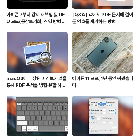
아이폰 7부터 강제 재부팅 및 DF
[Q&A] 맥에서 PDF 문서에 걸어
U 모드(공장초기화) 진입 방법 변
둔 암호를 제거하는 방법
경
macOS에 내장된 미리보기 앱을
아이폰 11 프로, 1년 동안 써봤습니
통해 PDF 문서를 병합∙분할 하는
다.
방법