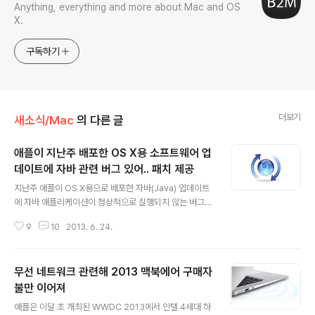
Anything, everything and more about Mac and OS
X.
구독하기
더보기
새소식/Mac
의 다른 글
애플이 지난주 배포한 OS X용 소프트웨어 업
데이트에 자바 관련 버그 있어.. 패치 제공
글 내용
지난주 애플이 OS X용으로 배포한 자바(Java) 업데이트
에 자바 애플리케이션이 정상적으로 실행되지 않는 버그가
존재한다고 합니다. 9to5mac은 애플 메일링 리스트를 인
9
10
2013. 6. 24.
용해 애플도 이 버그를 이미 인지한 상황이며, 이시각 현재
해당 버그를 수정한 소프트웨어 업데이트를 배포하고 있다
고 전했습니다. 따라서 지난주 나온 업데이트를 아직 설치
무선 네트워크 관련해 2013 맥북에어 구매자
하지 않으신 분은 걱정 없이 업데이트를 진행하시면 되겠
습니다. 문제는 이미 해당 자바 업데이트를 시스템에 설치
불만 이어져
글 내용
하신 분인데, 정확히 어느 시점에 버그가 해결되었는지 불
애플은 이달 초 개최된 WWDC 2013에서 인텔 4세대 하
분명하여서 아래 방법을 통해 시스템에 설치된 자바 패키