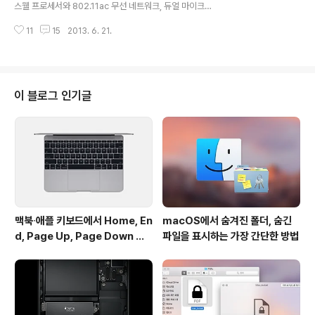
스웰 프로세서와 802.11ac 무선 네트워크, 듀얼 마이크
지가 버그가 해결된 버전인지, 그 이전의 버전인지 확인해
시스템 등을 지원하는 2013 맥북에어와 비임형성(beam
보셔야 할 것 같습니다. * 응용 프로그램 > 유틸리티 폴더
11
15
2013. 6. 21.
forming) 안테나를 탑재한 새로운 에어포트 시리즈를 출
에 있는 터미널을 실행하고 다음 명령..
시한 바 있습니다.미 IT 매체 기즈모도(Gizmodo)는 201
3 맥북에어의 무선 네트워크 이상 증상을 호소하는 구매자
의 불만이 애플 고객지원 커뮤니티에 연이어 올라오고 있
다고 보도했습니다. 해당 커뮤니티에 올라온 사용자의 보
이 블로그 인기글
고에 따르면, 새로 구매한 맥북에어가 802.11ac 지원 애
플 공유기(타임캡슐 및 에어포트)를 포함 불특정 다수의 공
유기에 제대로 접속하지 못하거나, 접속이 되더라도 1~2
분 뒤에 연결이 끊기는 증상이라고 합니다. 현재 이 문제는
맥북에어 11인치..
맥북∙애플 키보드에서 Home, En
macOS에서 숨겨진 폴더, 숨긴
d, Page Up, Page Down 키
파일을 표시하는 가장 간단한 방법
사용하기