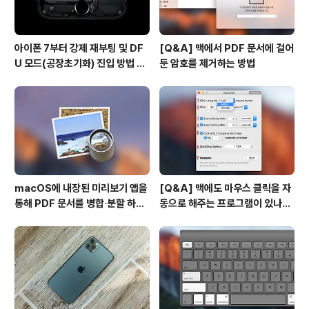
아이폰 7부터 강제 재부팅 및 DF
[Q&A] 맥에서 PDF 문서에 걸어
U 모드(공장초기화) 진입 방법 변
둔 암호를 제거하는 방법
경
macOS에 내장된 미리보기 앱을
[Q&A] 맥에도 마우스 클릭을 자
통해 PDF 문서를 병합∙분할 하는
동으로 해주는 프로그램이 있나
방법
요? #오토클릭 #오토마우스