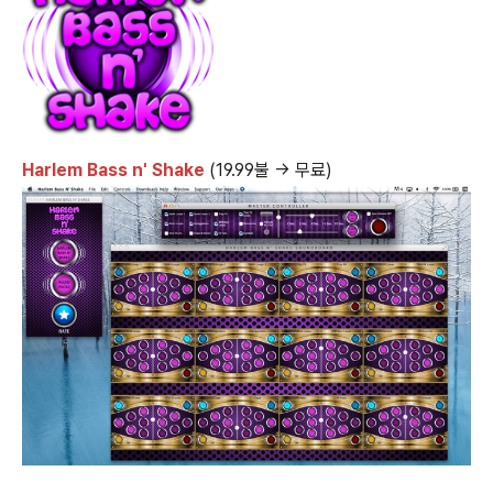
Harlem Bass n' Shake
(19.99불 → 무료)