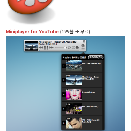
Miniplayer for YouTube
(1.99불 → 무료)