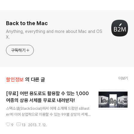
로그 정보
Back to the Mac
Anything, everything and more about Mac and OS
X.
구독하기
더보기
할인정보
의 다른 글
[무료] 어떤 용도로도 활용할 수 있는 1,000
여종의 상용 서체를 무료로 내려받자!
글 내용
스택소셜(StackSocial)에서 어제 소개해 드렸던 sBlast
er에 이어 상업적으로 이용할 수 있는 99불 상당의 서체 1,
000종을 공짜로 나눠주고 있습니다. 서체는 OS X뿐만 아
9
13
2013. 7. 12.
니라 윈도에서도 사용하실 수 있으며, 238개의 영문서체
패밀리와 다수의 윙딩문자(Wingdings)로 구성되어 있습