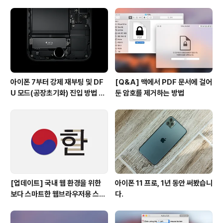
사용하기
아이폰 7부터 강제 재부팅 및 DF
[Q&A] 맥에서 PDF 문서에 걸어
U 모드(공장초기화) 진입 방법 변
둔 암호를 제거하는 방법
경
[업데이트] 국내 웹 환경을 위한
아이폰 11 프로, 1년 동안 써봤습니
보다 스마트한 웹브라우저용 스타
다.
일 시트(CSS)