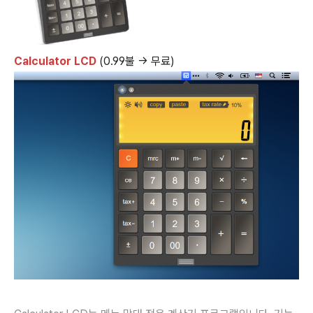
Calculator LCD
(0.99불 → 무료)