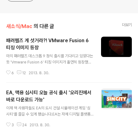
더보기
새소식/Mac
의 다른 글
패러렐즈 게 섯거라?! VMware Fusion 6
티징 이미지 등장
글 내용
마치 패러렐즈 데스크톱 9 정식 출시를 기다리고 있었다는
듯 'Vmware Fusion 6' 티징 이미지가 홀연히 등장했습
니다.허술한 포토샵 이미지처럼 보이기도 하지만, VMwar
6
12
2013. 8. 30.
e 공식 페이스북 계정에 오늘 게시된 이미지이며, 사진과
같이 올라온 코멘트는 'Coming very soon'이라고 적혀
있어 출시가 상당히 임박한 것으로 보입니다. 현재 시중에
EA, 맥용 심시티 오늘 공식 출시 '오리진에서
판매 중인 VMware Fusion 5가 2012년 8월 23일에 출
시했으니 거의 1년 만에 새 버전이 출시되는 것입니다. 이
바로 다운로드 가능'
글 내용
제 패러렐즈고 VMware고 할 것 없이 두 소프트웨어 모두
이제 맥 사용자들도 EA의 도시 건설 시뮬레이션 게임 '심
'연회비'를 내고 쓰는 일종의 '구독' 소프트웨어가 되어버렸
시티'를 즐길 수 있게 됐습니다.EA는 자체 디지털 플랫폼
습니다. 하긴 운영체제도 매년 업그레이드되는 시대이니
'오리진(Origin)'을 통해 오늘 맥용 심시티 판매를 시작했
그리 놀랄 것도 없지만 말입니다.VMware Fusio..
3
24
2013. 8. 30.
습니다. 올해 초 먼저 판매된 PC버전과 마찬가지로 66,0
00원 상당의 '디지털 디럭스' 에디션과 45,000원 상당의