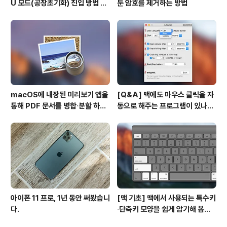
U 모드(공장초기화) 진입 방법 변
둔 암호를 제거하는 방법
경
macOS에 내장된 미리보기 앱을
[Q&A] 맥에도 마우스 클릭을 자
통해 PDF 문서를 병합∙분할 하는
동으로 해주는 프로그램이 있나
방법
요? #오토클릭 #오토마우스
아이폰 11 프로, 1년 동안 써봤습니
[맥 기초] 맥에서 사용되는 특수키
다.
∙단축키 모양을 쉽게 암기해 봅시
다!