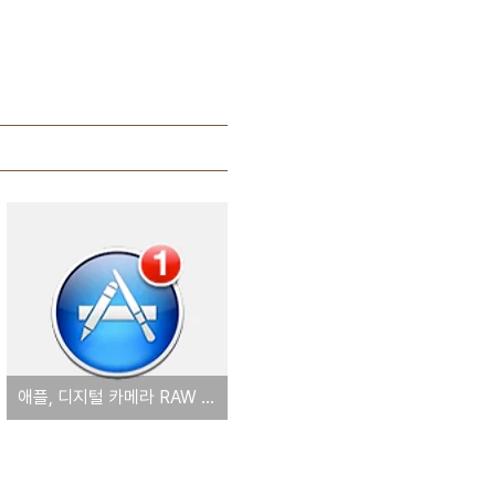
애플, 디지털 카메라 RAW 호환성 업데이트 5.02 배포. '소니 알파 7 포함 디지털카메라 5종 추가 지원'