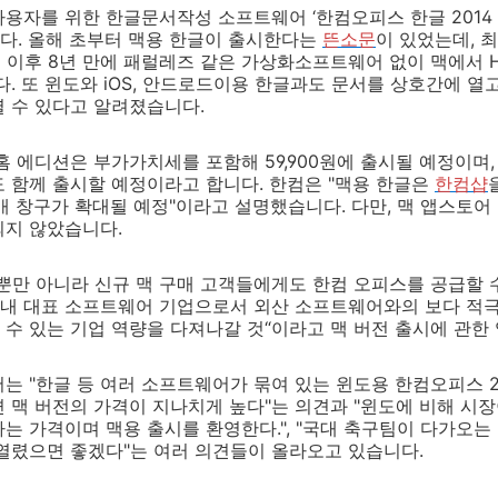
용자를 위한 한글문서작성 소프트웨어 ‘한컴오피스 한글 2014 f
다. 올해 초부터 맥용 한글이 출시한다는
뜬소문
이 있었는데, 
버전 이후 8년 만에 패럴레즈 같은 가상화소프트웨어 없이 맥에서 
. 또 윈도와 iOS, 안드로드이용 한글과도 문서를 상호간에 열고
 수 있다고 알려졌습니다.
홈 에디션은 부가가치세를 포함해 59,900원에 출시될 예정이며,
 함께 출시할 예정이라고 합니다. 한컴은 "맥용 한글은
한컴샵
매 창구가 확대될 예정"이라고 설명했습니다. 다만, 맥 앱스토어
되지 않았습니다.
뿐만 아니라 신규 맥 구매 고객들에게도 한컴 오피스를 공급할 
"국내 대표 소프트웨어 기업으로서 외산 소프트웨어와의 보다 적
수 있는 기업 역량을 다져나갈 것“이라고 맥 버전 출시에 관한
는 "한글 등 여러 소프트웨어가 묶여 있는 윈도용 한컴오피스 201
 맥 버전의 가격이 지나치게 높다"는 의견과 "윈도에 비해 시장
는 가격이며 맥용 출시를 환영한다.", "국대 축구팀이 다가오
열렸으면 좋겠다"는 여러 의견들이 올라오고 있습니다.