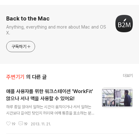
로그 정보
Back to the Mac
Anything, everything and more about Mac and OS
X.
구독하기
더보기
주변기기
의 다른 글
애플 사용자를 위한 워크스테이션 'WorkFit'
앉으나 서나 맥을 사용할 수 있어요!
글 내용
하루 종일 앉아서 일하는 시간이 움직이거나 서서 일하는
시간보다 길어진 탓인지 허리와 어깨 통증을 호소하는 분
들이 부쩍 많아졌습니다. 또 이런 건강상의 이유가 아니더
19
19
2013. 11. 21.
라도 서서 일하는 것이 앉아서 일하는 것보다 더 능률적으
로 생산적이고 믿는 분들도 많이 있습니다. 마트 아주머니
들이 이 문장을 싫어합니다. 그런데 원할 때 언제든지 앉거