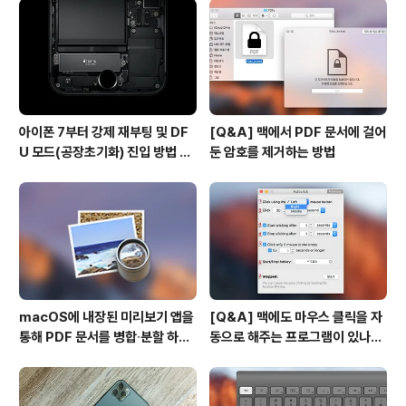
아이폰 7부터 강제 재부팅 및 DF
[Q&A] 맥에서 PDF 문서에 걸어
U 모드(공장초기화) 진입 방법 변
둔 암호를 제거하는 방법
경
macOS에 내장된 미리보기 앱을
[Q&A] 맥에도 마우스 클릭을 자
통해 PDF 문서를 병합∙분할 하는
동으로 해주는 프로그램이 있나
방법
요? #오토클릭 #오토마우스