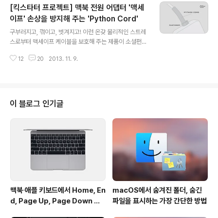
[킥스타터 프로젝트] 맥북 전원 어댑터 '맥세
나 서서 맥을 사용할 수 있는 독특한 제품이 나왔습니다. 모
니터암 전문회사 Ergotron이 "애플 사용자를 위해" 내놓
이프' 손상을 방지해 주는 'Python Cord'
글 내용
은 WorkFit이라는 제품입니다. 기존의 모니터암과 생김새
구부러지고, 꺾이고, 벗겨지고! 이런 온갖 물리적인 스트레
가 비슷하지만 키보드와 마우스를 둘 수 있는 작업 공간을
스로부터 맥세이프 케이블을 보호해 주는 제품이 소셜펀딩
마련해 모니터와 동시에 들어올릴 수 있는 아이디어 상품
사이트 킥스타터에서 후원자를 모집하고 있습니다. 맥세이
입니다. 현재 21.5인치와 27인치 아이맥을 커버하는 'Wo
12
20
2013. 11. 9.
프는 여타 다른 노트북의 시커멓고 커다란 전원 어댑터와
rkFit-A'라는 모델과 맥..
비교해 날렵하고 우아한 생김새를 가지고 있습니다. 하지
만 주의해서 다루지 않으면 자칫 케이블 연결 부위가 손상
되기 일쑤입니다. 특히 맥세이프 본체와 케이블이 연결되
는 부분이 쉽게 손상되는데, 킥스타터에 올라온 '파이선코
이 블로그 인기글
드(Python Cord)'는 이 부분을 감쌀 수 있는 일종의 실리
콘 튜브 제품입니다. 제품 소개 동영상으로 파이선코드를
먼저 만나보시죠. 맥세이프 케이블 끝을 통 안에 집어넣은
다음 통 끝의 돌기를 당겨주면 튜브만 쏙 남는 방식입니다.
튜브를 씌우면 맥세이프 케이블이 확 ..
맥북∙애플 키보드에서 Home, En
macOS에서 숨겨진 폴더, 숨긴
d, Page Up, Page Down 키
파일을 표시하는 가장 간단한 방법
사용하기