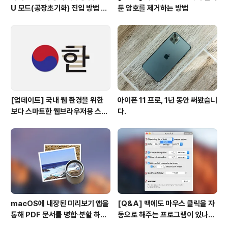
U 모드(공장초기화) 진입 방법 변
둔 암호를 제거하는 방법
경
[업데이트] 국내 웹 환경을 위한
아이폰 11 프로, 1년 동안 써봤습니
보다 스마트한 웹브라우저용 스타
다.
일 시트(CSS)
macOS에 내장된 미리보기 앱을
[Q&A] 맥에도 마우스 클릭을 자
통해 PDF 문서를 병합∙분할 하는
동으로 해주는 프로그램이 있나
방법
요? #오토클릭 #오토마우스