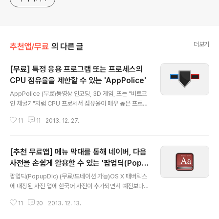
더보기
추천앱/무료
의 다른 글
[무료] 특정 응용 프로그램 또는 프로세스의
CPU 점유율을 제한할 수 있는 'AppPolice'
글 내용
AppPolice (무료)동영상 인코딩, 3D 게임, 또는 "비트코
인 채굴기"처럼 CPU 프로세서 점유율이 매우 높은 프로그
램을 실행하면 시스템의 전반적인 체감 성능이 대폭 떨어
11
11
2013. 12. 27.
집니다. 이는 작업을 최대한 빨리 끝마치기 위해 애초에 프
로그램이 시스템 자원을 최대한 활용하도록 설계됐기 때문
입니다. 최신 맥 운영체제는 CPU 타이밍 기술이 많이 개선
[추천 무료앱] 메뉴 막대를 통해 네이버, 다음
돼 이런 고부하 프로그램을 실행하더라도 체감 성능을 일
정 수준으로 유지해 주지만, 이것도 어느 수준까지이지 성
사전을 손쉽게 활용할 수 있는 '팝업딕(Popu
글 내용
능이 느려지는 것을 원천적으로 방지하지는 못합니다.'Ap
pDic)'
팝업딕(PopupDic) (무료/도네이션 가능)OS X 매버릭스
pPolice'는 특정 응용 프로그램이 CPU를 독차지하지 못
에 내장된 사전 앱에 한국어 사전이 추가되면서 예전보다
하도록 CPU 점유율을 제한할 수 있는 유틸리티입니다. C
활용도가 월등히 좋아졌습니다. 특히 단어를 세손가락으로
PU 프로세스에 여유를 남겨둠으로써 다른 응용 프로그램
11
20
2013. 12. 13.
터치해 뜻을 빠르게 검색할 수 있는 등 다른 애플리케이션
이 CPU를 원활히 활용할 수..
과의 연동성도 매우 뛰어납니다. 하지만 영어 공부나 업무