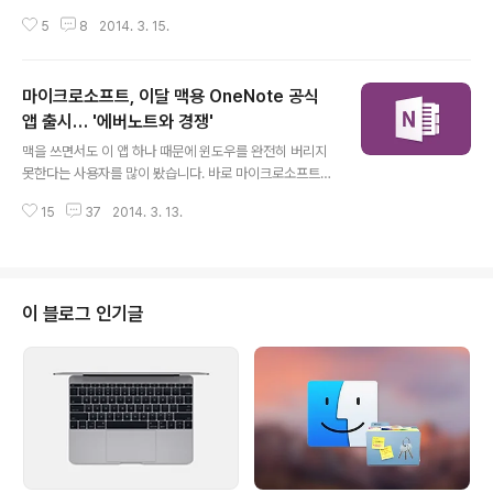
과 마찬가지로 세부적인 변경 내역이 공개되지 않은 가운
5
8
2014. 3. 15.
데, 애플은 개발자와 애플시드에게 그래픽 드라이버와 오
디오를 집중적으로 테스트 해볼 것을 요청하고 있습니다.
애플은 일주일 전에 공개한 OSX 10.9.3 첫 베타 버전에
마이크로소프트, 이달 맥용 OneNote 공식
서드파티 4K 디스플레이에 대한 '레티나 최적화' 모드를
추가하는 한편, 2013 맥북프로의 내장 HDMI 포트를 통해
앱 출시… '에버노트와 경쟁'
글 내용
4K 해상도 출력 시 최대 재생률을 60Hz로 끌어올린 바 있
맥을 쓰면서도 이 앱 하나 때문에 윈도우를 완전히 버리지
습니다. OS X 10.9.2 정식 버전은 별도의 트윅을 적용하
못한다는 사용자를 많이 봤습니다. 바로 마이크로소프트
지 않는 이상 4K 디스플레이를 네이티브 해상도로만 사용
(MS)의 원노트(OneNote)' 때문이라는 것. 그런데 이제
할 수 있으며, 맥북프로의 출력 가능한 최대 재생률은 게임
15
37
2014. 3. 13.
곧 맥에서도 원노트 앱을 자유롭게 활용할 수 있을 전망입
이나 빠..
니다.미 IT 매체 '더버지'는 이달 중 MS가 원노트 맥 버전
을 출시할 예정이라고 보도했습니다. 게다가 가격도 무료
로 출시될 예정이라고 합니다.원노트는 마이크로소프트가
10년 전에 첫 선을 보인 노트 작성 및 관리 솔루션입니다.
이 블로그 인기글
앞서 iOS와 안드로이드, 웹 버전이 공개된 바 있으나 데스
크톱 플랫폼은 윈도우만 지원해 왔으며, MS의 오피스 제
품군을 유료로 구매한 고객만 사용할 수 있었습니다. 다만,
윈도우8이나 윈도우8.1 사용자는 윈도우 스토어에서 내려
받아 무료로 쓸 수 있습..