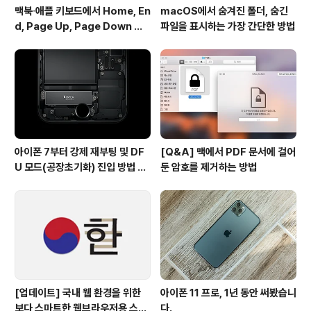
맥북∙애플 키보드에서 Home, En
macOS에서 숨겨진 폴더, 숨긴
d, Page Up, Page Down 키
파일을 표시하는 가장 간단한 방법
사용하기
아이폰 7부터 강제 재부팅 및 DF
[Q&A] 맥에서 PDF 문서에 걸어
U 모드(공장초기화) 진입 방법 변
둔 암호를 제거하는 방법
경
[업데이트] 국내 웹 환경을 위한
아이폰 11 프로, 1년 동안 써봤습니
보다 스마트한 웹브라우저용 스타
다.