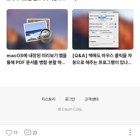
일 시트(CSS)
macOS에 내장된 미리보기 앱을
[Q&A] 맥에도 마우스 클릭을 자
통해 PDF 문서를 병합∙분할 하는
동으로 해주는 프로그램이 있나
방법
요? #오토클릭 #오토마우스
의안내
티스토리
로그인
고객센터
© Daum Corp.
11
23