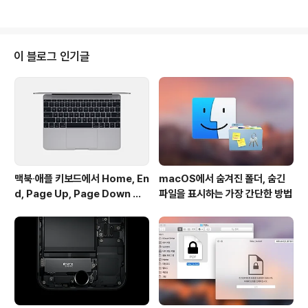
속할 수 있고, 또 스트리밍 방..
터 정보와 지식을 얻는 방문자도 이제 큰 거부감 없이 광고
를 받아들이고 있습니다. 하지만 어떤 사이트는 콘텐츠를
압도하는 광고를 띄우며 방문자의 시선과 클릭을 집요하게
유도합니다. 화면을 둥실둥실 떠다니는 오색찬란한 배너와
이 블로그 인기글
어디서부터가 시작이고 어디가 끝인지를 알 수 없는 요상
한 레이아웃 탓에 가독성이 좋을리 만무합니다. 그나마 광
고가 콘텐츠를 가리지 않으면 다행으로 생각해야할 정도입
니다. ▼ 그리고 광고가 아니더라도 웹사이트의 가독성을
떨어뜨리는 요소는 많습니다. 글꼴의 크기가 너무..
맥북∙애플 키보드에서 Home, En
macOS에서 숨겨진 폴더, 숨긴
d, Page Up, Page Down 키
파일을 표시하는 가장 간단한 방법
사용하기