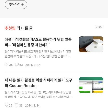
구독하기
더보기
추천팁
의 다른 글
애플 타임캡슐을 NAS로 활용하기 위한 밑준
비... '타임머신 용량 제한하기'
글 내용
들어가며 최근 네트워크 저장장치인 '나스(NAS)'에 대한
관심이 부쩍 늘고 있습니다. 나스는 인터넷만 연결되어 있
다면 기기의 HDD에 저장된 데이터를 불러와 이용할 수 있
35
53
2014. 3. 17.
게 해주는 장치를 말하는데, 최근에는 시놀로지와 큐냅을
필두로 스마트폰∙태블릿 전용 앱과 연동되는 제품이 잇따
라 등장하면서 외부에서 동영상, 음악 등 다양한 콘텐츠를
더 나은 읽기 환경을 위한 사파리의 읽기 도구
바로 즐길 수 있는 쾌적한 환경을 제공하고 있습니다. * 현
재 사용 중인 백업 장치들... 이런 유명 회사의 제품과 비교
와 CustomReader
글 내용
해 편의기능이 부실해서 그렇지 무선 공유기이자 백업장치
들어가며 인터넷 상에서 광고를 보는 것이 너무나 당연한
인 애플의 '타임캡슐'도 포괄적인 의미로 볼 때 일종의 나스
세상에 살고 있습니다. 광고 수익을 통해 뉴스 사이트와 블
라고 할 수 있습니다. 네트워크에 연결만 되어 있다면 타임
로그는 운영에 필요한 재원을 조달할 수 있고 콘텐츠 생산
캡슐에 저장해둔 아이튠즈∙아이포토 보관함을 외부에서 접
29
33
2014. 3. 14.
에 지속적으로 매진할 수 있습니다. 또 이런 사이트들로부