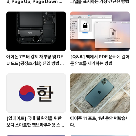
d, Page Up, Page Down 키
파일을 표시하는 가장 간단한 방법
사용하기
아이폰 7부터 강제 재부팅 및 DF
[Q&A] 맥에서 PDF 문서에 걸어
U 모드(공장초기화) 진입 방법 변
둔 암호를 제거하는 방법
경
[업데이트] 국내 웹 환경을 위한
아이폰 11 프로, 1년 동안 써봤습니
보다 스마트한 웹브라우저용 스타
다.
일 시트(CSS)