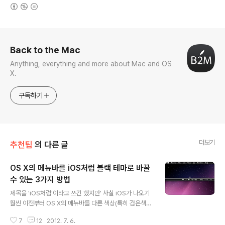
(새창열림)
로그 정보
Back to the Mac
Anything, everything and more about Mac and OS
X.
구독하기
더보기
추천팁
의 다른 글
OS X의 메뉴바를 iOS처럼 블랙 테마로 바꿀
수 있는 3가지 방법
글 내용
제목을 'iOS처럼'이라고 쓰긴 했지만' 사실 iOS가 나오기
훨씬 이전부터 OS X의 메뉴바를 다른 색상(특히 검은색)
으로 바꿔보려는 노력이 해외 포럼등에서 꾸준히 있어왔습
7
12
2012. 7. 6.
니다. 하지만 OS X가 화면에 메뉴바를 표시하고 메뉴바의