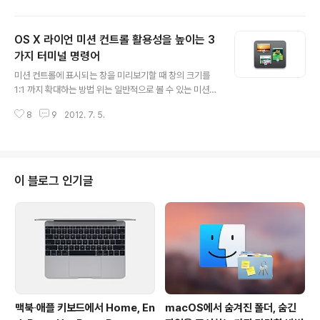
기능을 구현하는 방식이 워낙 시스템 UI 프레임워크와 긴
밀하게 연결되어있다보니 메뉴바의 특성이나 디자인을 사
OS X 라이언 미션 컨트롤 활용성을 높이는 3
용자가 임의로 바꾸는 일이 생각보다 그리 녹록치만은 않
았습니다. 그러다 몇몇 선구자들이 메뉴바를 검은색으로
가지 터미널 명령어
글 내용
만드는 방법을 고안해 냈는데 각각의 방법마다 이를 구현
미션 컨트롤에 표시되는 창을 미리보기할 때 창의 크기를
하는 방식에 있어 조금씩 차이가 있습니다.OS X의 테마 소
1:1 까지 확대하는 방법 위는 일반적으로 볼 수 있는 미션
스 파일이 들어가 있는 SArtFile을 임의로 수정된 파일로
컨트롤 화면입니다. 실행중인 프로그램이 많은 경우 미리
교체하는 방식의 Obsidian Menu Bar, 그리고 오픈 소스
8
9
2012. 7. 5.
보기 창이 작아지는데 특정 창 위에서 트랙패드나 마우스
프로젝트인 Menu B..
로 스크롤을 하면 위와 같이 미리보기 창이 어느 정도 확대
되어 창의 내용을 보다 보기 확인하기 쉬워집니다. 하지만
어떤 경우 이 정도의 확대 비율로는 창의 내용을 확인하기
쉽지 않을 때가 있습니다. 이때 터미널을 열고 아래와 같은
이 블로그 인기글
명령어를 입력해 주시면 defaults write com.apple.d
ock expose-cluster-scale -float 1;killall Dock 명
령어 입력 즉시 미션 컨트롤내 창 확대 비율이 1:1까지 올릴
수 있고 미리보기 창의 내용물을 보다 확..
맥북∙애플 키보드에서 Home, En
macOS에서 숨겨진 폴더, 숨긴