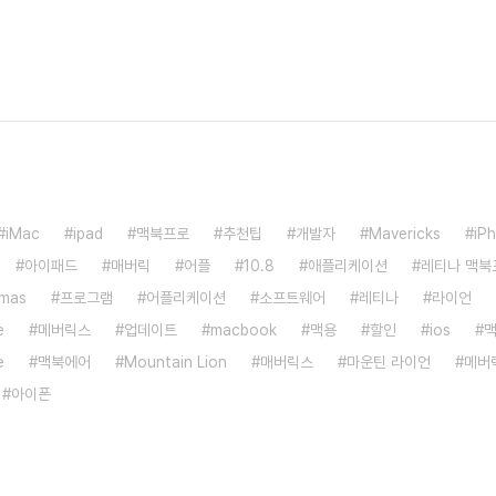
iMac
ipad
맥북프로
추천팁
개발자
Mavericks
iP
아이패드
매버릭
어플
10.8
애플리케이션
레티나 맥북
mas
프로그램
어플리케이션
소프트웨어
레티나
라이언
e
메버릭스
업데이트
macbook
맥용
할인
ios
e
맥북에어
Mountain Lion
매버릭스
마운틴 라이언
메버
아이폰