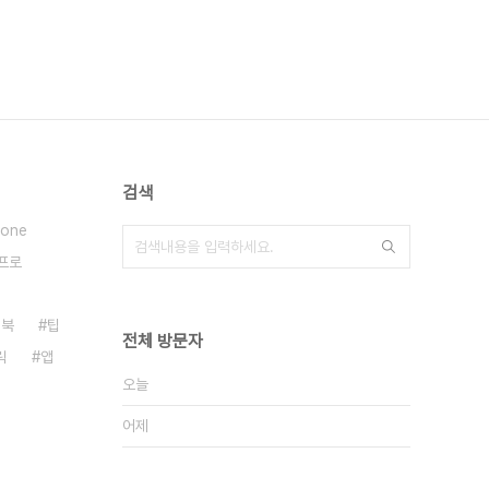
검색
hone
프로
맥북
팁
전체 방문자
릭
앱
오늘
어제