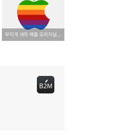
무지개 색의 애플 오리지널 간판 경매에 올라온다… 예상 낙찰가는 10~15억원