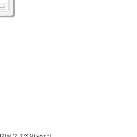
지실 '기조연설(Keynot