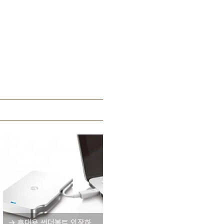
→ 휴대용 썬더볼트 외장하드 7종 벤치마크 테스트