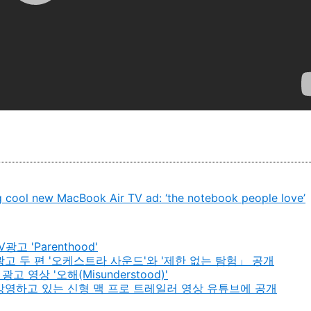
g cool new MacBook Air TV ad: ‘the notebook people love’
고 'Parenthood'
광고 두 편 '오케스트라 사운드'와 '제한 없는 탐험」 공개
 영상 '오해(Misunderstood)'
방영하고 있는 신형 맥 프로 트레일러 영상 유튜브에 공개