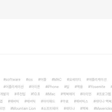
software
ios
어플
MAC
요세미티
애플리케이션
어플리케이션
아이폰
iPhone
팁
맥용
Yosemite
개발자
추천팁
10.8
iMac
맥북에어
라이언
프로그램
앱
매버릭
메버릭
아이패드
무료
메버릭스
레티나 맥북
이언
Mountain Lion
소프트웨어
레티나
맥북
Mavericks