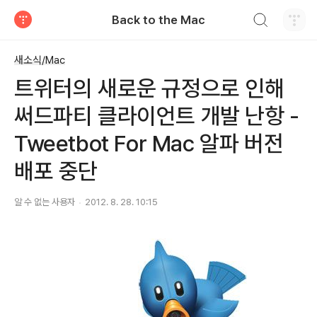
검색하기
Back to the Mac
티스토리
새소식/Mac
트위터의 새로운 규정으로 인해
써드파티 클라이언트 개발 난항 -
Tweetbot For Mac 알파 버전
배포 중단
알 수 없는 사용자
2012. 8. 28. 10:15