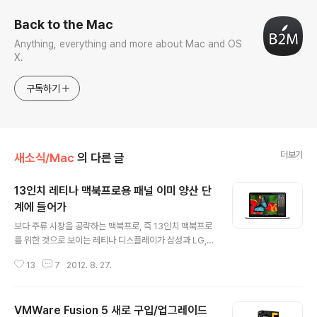
Back to the Mac
Anything, everything and more about Mac and OS
X.
구독하기
더보기
새소식/Mac
의 다른 글
13인치 레티나 맥북프로용 패널 이미 양산 단
계에 들어가
글 내용
보다 주류 시장을 공략하는 맥북프로, 즉 13인치 맥북프로
를 위한 것으로 보이는 레티나 디스플레이가 삼성과 LG,
그리고 샤프에서 대량으로 생산되고 있다는 소식을 NPD
13
7
2012. 8. 27.
DisplaySearch의 리차드 심(Richard Shim)의 말을 인
용해 CNET이 보도하고 있습니다. 리차드 심은 "13.3' 크
기와 2560x1600 해상도를 가지는 패널이 현재 생산중
VMWare Fusion 5 새로 구입/업그레이드
에 있으며 맥북에어용은 아닐 것", "15.4인치 패널의 생산