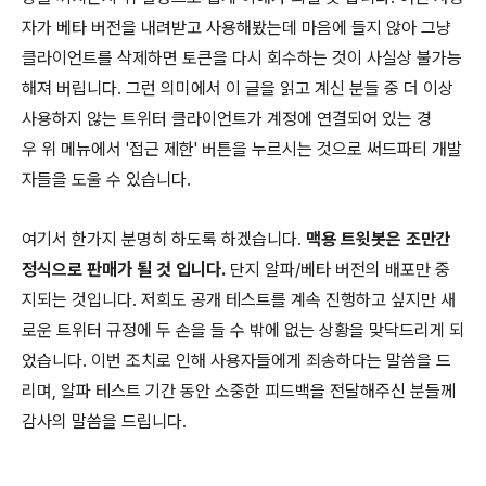
자가 베타 버전을 내려받고 사용해봤는데 마음에 들지 않아 그냥
클라이언트를 삭제하면 토큰을 다시 회수하는 것이 사실상 불가능
해져 버립니다. 그런 의미에서 이 글을 읽고 계신 분들 중 더 이상
사용하지 않는 트위터 클라이언트가 계정에 연결되어 있는 경
우 위 메뉴에서 '접근 제한' 버튼을 누르시는 것으로 써드파티 개발
자들을 도울 수 있습니다.
여기서 한가지 분명히 하도록 하겠습니다.
맥용 트윗봇은 조만간
정식으로 판매가 될 것 입니다.
단지 알파/베타 버전의 배포만 중
지되는 것입니다. 저희도 공개 테스트를 계속 진행하고 싶지만 새
로운 트위터 규정에 두 손을 들 수 밖에 없는 상황을 맞닥드리게 되
었습니다. 이번 조치로 인해 사용자들에게 죄송하다는 말씀을 드
리며, 알파 테스트 기간 동안 소중한 피드백을 전달해주신 분들께
감사의 말씀을 드립니다.