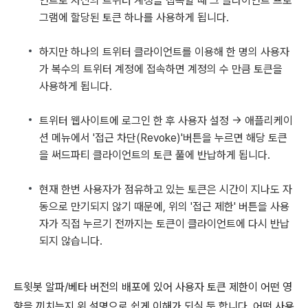
언트로 자신의 트위터 계정을 접속할 때 그 클라이언트 프로
그램에 할당된 토큰 하나를 사용하게 됩니다.
하지만 하나의 트위터 클라이언트를 이용해 한 명의 사용자
가 복수의 트위터 계정에 접속하면 계정의 수 만큼 토큰을
사용하게 됩니다.
트위터 웹사이트에 로그인 한 후 사용자 설정 -> 애플리케이
션 메뉴에서 '접근 차단(Revoke)'버튼을 누르면 해당 토큰
을 써드파티 클라이언트의 토큰 풀에 반납하게 됩니다.
현재 한번 사용자가 점유하고 있는 토큰은 시간이 지나도 자
동으로 만기되지 않기 때문에, 위의 '접근 제한' 버튼을 사용
자가 직접 누르기 전까지는 토큰이 클라이언트에 다시 반납
되지 않습니다.
트윗봇 알파/베타 버전의 배포에 있어 사용자 토큰 제한이 어떤 영
향을 끼치는지 위 설명으로 쉽게 이해가 되실 듯 합니다. 어떤 사용