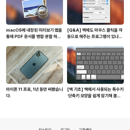
macOS에 내장된 미리보기 앱을
[Q&A] 맥에도 마우스 클릭을 자
통해 PDF 문서를 병합∙분할 하는
동으로 해주는 프로그램이 있나
방법
요? #오토클릭 #오토마우스
아이폰 11 프로, 1년 동안 써봤습니
[맥 기초] 맥에서 사용되는 특수키
다.
∙단축키 모양을 쉽게 암기해 봅시
다!
의안내
티스토리
로그인
고객센터