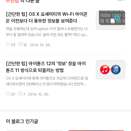
추천팁
의 다른 글
[간단한 팁] OS X 요세미티의 Wi-Fi 아이콘
은 이전보다 더 풍부한 정보를 보여준다
글 내용
맥을 사용하는데 있어 option 키가 얼마나 유용한지는 너
무나 잘 알려져 있습니다. 설마 이런 것도 될까? 하고 opti
on 키를 같이 눌러보면 어김 없이 뭔가가 두둥하고 등장하
59
15
2014. 10. 30.
는 경우가 한두 가지가 아닙니다. 아직 option 키의 위대
함(?)을 잘 느끼지 못하고 계신 분은 'option 키 정복하기'
포스트를 꼭 한번 읽어보시기 바랍니다. option 키의 활용
[간단한 팁] 아이튠즈 12의 '정보' 창을 아이
하는 여러 방법 중에서 가장 대표적인 것은 메뉴 막대에 띄
워져 있는 시스템 아이콘을 통해 더 많은 정보를 확인하는
튠즈 11 방식으로 되돌리는 방법
글 내용
것입니다. 예를 들어, option 키를 누른 채로 "Wi-Fi" 아
OS X 요세미티와 함께 아이튠즈도 최근에 12버전으로 업
이콘을 클릭하면 평소 볼 수 없는 항목이 표시되면서 무선
데이트되면서 인터페이스가 많이 바뀌었습니다.전반적으
네트워크 상태를 구체적으로 파악할 수 있게 됩니다. ▼ 그
로 이전 버전보다 더욱 단순하고 세련된 정장을 입고 있는
런데 요세미티에서는 Wi-Fi 아이콘을 통해 볼..
29
7
2014. 10. 30.
느낌인데요, 노래의 아티스트나 앨범 정보 등을 표시해 주
는 '정보' 창도 이번에 군더더기 없는 단출한 디자인으로 변
경되었습니다. 아이튠즈 12의 정보 창은 과 , , , , 등의 6가
지 탭으로 재편되어 미디어의 정보를 나누어 보여주며, 몇
몇 항목은 창 아래 달린 드롭다운 메뉴로 편입되었습니다.
이 블로그 인기글
새 디자인도 크게 불편하지는 않지만 기존 정보 창을 더 선
호하는 분은 선택적으로 아이튠즈 11 방식으로 되돌릴 수