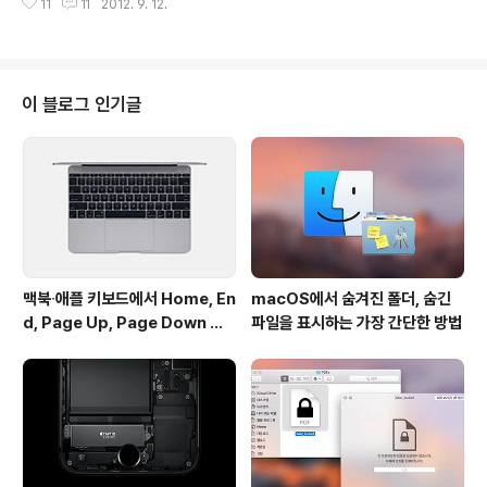
11
11
2012. 9. 12.
플의 아무런 공식적인 발표는 없었지만 지금까지 나온 모
든 루머가 차세대 아이폰 출시를 가르키고 있습니다. 그 어
느 때 보다 (진짜같은) 루머가 많이 유출되어 개인적으로
다소 김 빠지는 이벤트가 되지는 않을까 걱정이 되면서도,
한편으로는 또 어떤 새로운 기기, 어떤 혁신을 보여줄 지 한
이 블로그 인기글
명의 애플 팬으로써 가슴이 너무 두근거립니다. 지난 이벤
트와 마찬가지로 이번 미디어 이벤트 역시 애플이 직접 라
이브 영상을 스트리밍하지는 않지만, 다음 사이트에서 사
진과 텍스트로 라이브 중계를 보실 수 있습니다. - The Ve
rge - Apple i..
맥북∙애플 키보드에서 Home, En
macOS에서 숨겨진 폴더, 숨긴
d, Page Up, Page Down 키
파일을 표시하는 가장 간단한 방법
사용하기