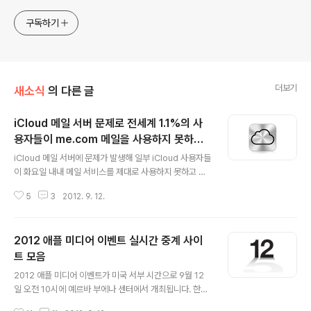
구독하기
더보기
새소식
의 다른 글
iCloud 메일 서버 문제로 전세계 1.1%의 사
용자들이 me.com 메일을 사용하지 못하고
글 내용
있어
iCloud 메일 서버에 문제가 발생해 일부 iCloud 사용자들
이 화요일 내내 메일 서비스를 제대로 사용하지 못하고 있
는 것으로 알려졌습니다. 현재 애플 iCloud 시스템 상황
5
3
2012. 9. 12.
정보 페이지에는 전체 계정 중 1.1%가 해당 문제에 영향을
받고 있으며, 메일 이외에 서비스는 정상적으로 작동하는
것으로 보고되고 있습니다. 전체 iCloud 사용자가 1억 5
2012 애플 미디어 이벤트 실시간 중계 사이
천만명정도로 알려져 있으니 1.1%라고 해도 140만명이 넘
는 큰 숫자입니다. 애플은 빠른 복구를 약속하고 있지만 정
트 모음
글 내용
확히 언제 서비스 복구가 이뤄질지 알 수 없으며, 다음 서버
2012 애플 미디어 이벤트가 미국 서부 시간으로 9월 12
상황 업데이트는 한국 시간으로 오후 5시에 이뤄집니다.
일 오전 10시에 예르바 부에나 센터에서 개최됩니다. 한국
은 시차상 9월 13일 새벽 2시에 해당합니다. 오늘까지 애