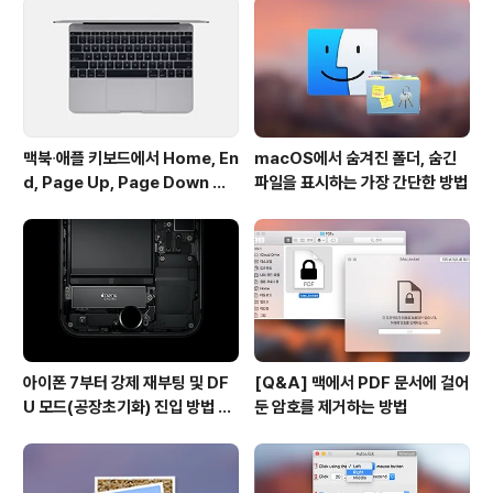
게 날라온 문자 메시지도 알림 배너를 통해 바로 답장을 보
낼 수 있고, 페이스타임을 수락하거나 하드웨어 상태를 파
악하는 용도로도굉장히 ..
맥북∙애플 키보드에서 Home, En
macOS에서 숨겨진 폴더, 숨긴
d, Page Up, Page Down 키
파일을 표시하는 가장 간단한 방법
사용하기
아이폰 7부터 강제 재부팅 및 DF
[Q&A] 맥에서 PDF 문서에 걸어
U 모드(공장초기화) 진입 방법 변
둔 암호를 제거하는 방법
경