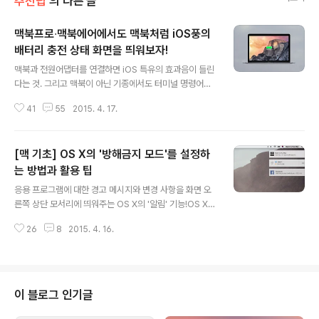
추천팁
의 다른 글
맥북프로∙맥북에어에서도 맥북처럼 iOS풍의
배터리 충전 상태 화면을 띄워보자!
글 내용
맥북과 전원어댑터를 연결하면 iOS 특유의 효과음이 들린
다는 것. 그리고 맥북이 아닌 기종에서도 터미널 명령어를
사용해 동일한 효과를 얻을 수 있다는 소식 앞서 전해드렸
41
55
2015. 4. 17.
습니다. 그런데 여기서 조금 더 나아가 맥북의 충전 상태를
알려주는 스크린까지 맥북프로와 맥북에어에 고스란히 적
용할 수 있는 방법이 알려졌습니다 프랑스의 'journaldula
[맥 기초] OS X의 '방해금지 모드'를 설정하
pin' 블로거가 발견한 방법으로, 역시 터미널 명령어가 사
용됩니다. 아래 영상은 맥북에어에 해당 기능을 적용한 모
는 방법과 활용 팁
글 내용
습입니다. 맥북에어가 잠자기 상태이거나 디스플레이가 꺼
응용 프로그램에 대한 경고 메시지와 변경 사항을 화면 오
져 있을 때 맥세이프 커넥터를 연결하면 충전이 시작되는
른쪽 상단 모서리에 띄워주는 OS X의 '알림' 기능!OS X 1
동시에 현재 배터리 상태를 알려주는 화면이 잠시 깜빡이
0.8 마운틴 라이언을 통해 첫선을 보인 이후 꾸준히 사랑
는 것을 볼 수 있습니다. (너무 순식간에 스쳐지나가는 감
26
8
2015. 4. 16.
을 받고 있는 OS X의 핵심 기능입니다. OS X에 시스템 광
도..)원작자에 따르면 충전 상태 ..
역 알림 기능이 처음 도입됐을 때만 하더라도 그저 구색 갖
추기 용이 아니냐는 시선이 많았고, 또 비슷한 기능을 하던
Growl에 비해 모자란 점이 많다는 평가가 지배적이었습
니다. 하지만 꾸준히 진화를 거듭하면서 완성도를 높이더
이 블로그 인기글
니 이제 맥을 사용하는 데 있어 없어서는 안 될 중요한 커뮤
니케이션 수단으로 자리매김 했습니다. 최근에는 사용자에