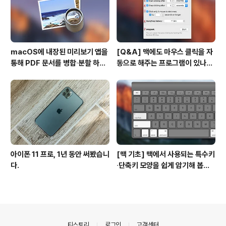
macOS에 내장된 미리보기 앱을
[Q&A] 맥에도 마우스 클릭을 자
통해 PDF 문서를 병합∙분할 하는
동으로 해주는 프로그램이 있나
방법
요? #오토클릭 #오토마우스
아이폰 11 프로, 1년 동안 써봤습니
[맥 기초] 맥에서 사용되는 특수키
다.
∙단축키 모양을 쉽게 암기해 봅시
다!
의안내
티스토리
로그인
고객센터