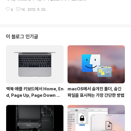
링크에서 확인 하실 수 있습니다. ➥ 링크: Microsoft Offi
습니다. 사전 정보OS X 10.8.2 콤보 업데이트는 http://s
ce 2011 Mac 14.2.4 업데이트에 대한 설명 맥용 ..
6
14
2012. 9. 20.
upport.apple.com/kb/DL1581 에서 내려받으실 수 있
습니다. 써드파티 SSD를 사용하시는 분들 중 임의로 TRI
M 기능을 켜 놓으신 분들은 이번 업데이트 후 초기화되니
http://macnews.tistory.com/90 글을 참고해 TRIM
을 다시 켜주십시요. 이번 버전의 가장 핵심적인 변화 7가
이 블로그 인기글
지로 시스템 전반에 걸친 페이스북 연동, 2010 맥북에어
의 파워냅 가능 지원, OS X 메세지 어플과 페이스타임어플
에 아이폰 전화번호 등록 가능, 사파리 및 메일 어플에 패스
북 기능 추가, 사진 스트림 공..
맥북∙애플 키보드에서 Home, En
macOS에서 숨겨진 폴더, 숨긴
d, Page Up, Page Down 키
파일을 표시하는 가장 간단한 방법
사용하기