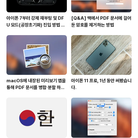
아이폰 7부터 강제 재부팅 및 DF
[Q&A] 맥에서 PDF 문서에 걸어
U 모드(공장초기화) 진입 방법 변
둔 암호를 제거하는 방법
경
macOS에 내장된 미리보기 앱을
아이폰 11 프로, 1년 동안 써봤습니
통해 PDF 문서를 병합∙분할 하는
다.
방법