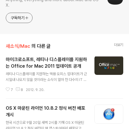
X.
구독하기
더보기
새소식/Mac
의 다른 글
마이크로소프트, 레티나 디스플레이를 지원하
는 Office for Mac 2011 업데이트 공개
글 내용
레티나 디스플레이를 지원하는 맥용 오피스 업데이트가 근
시일내 나오지 않을 것이라는 소식이 얼마 전 다수의 IT 매
체에 게재되기도 했는데, 마치 깜짝 선물을 사용자에게 안
7
8
2012. 9. 20.
겨주려는 듯 마이크로소프트가 레티나 디스플레이를 지원
하는 Office for Mac 2011 14.2.4 업데이트를 배포하기
시작했습니다. 이번 버전은 레티나 디스플레이 지원 외 아
OS X 마운틴 라이언 10.8.2 정식 버전 배포
웃룩(Outlook) 관련 버그 수정이 주를 이루고 있습니다.
또한 클라우드 공유 서비스 SkyDrive가 맥용 오피스에 도
개시
글 내용
입된다는 보도가 있었지만 이번 버전에서는 아직 지원이
한국 시간으로 9월 20일 새벽 2시를 기해 OS X 마운틴
되지 않고있습니다. 그밖에 자세한 업데이트 내역은 아래
라이언 10.8.2 정식 버전이 맥 앱스토어에서 배포되고 있