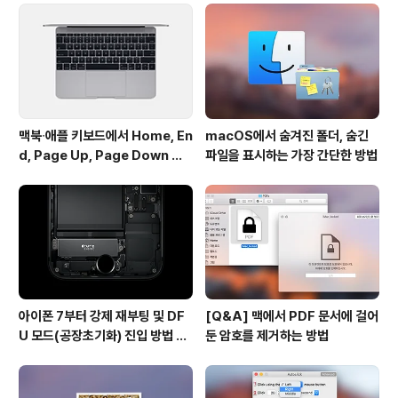
▼ 이후 맥 앱스토어에서 내려받은 OS X 엘 캐피탄 설치
파일을 선택하면 디스크 제작 단계로 넘어갑니다. ▼ 'Dis
kMaker X' 5 버전은 아래 링크를 통해..
맥북∙애플 키보드에서 Home, En
macOS에서 숨겨진 폴더, 숨긴
d, Page Up, Page Down 키
파일을 표시하는 가장 간단한 방법
사용하기
아이폰 7부터 강제 재부팅 및 DF
[Q&A] 맥에서 PDF 문서에 걸어
U 모드(공장초기화) 진입 방법 변
둔 암호를 제거하는 방법
경