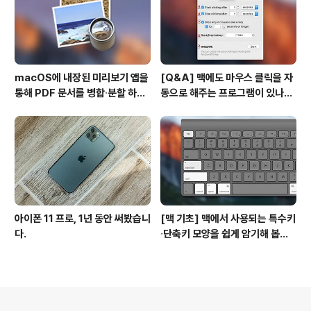
macOS에 내장된 미리보기 앱을
[Q&A] 맥에도 마우스 클릭을 자
통해 PDF 문서를 병합∙분할 하는
동으로 해주는 프로그램이 있나
방법
요? #오토클릭 #오토마우스
아이폰 11 프로, 1년 동안 써봤습니
[맥 기초] 맥에서 사용되는 특수키
다.
∙단축키 모양을 쉽게 암기해 봅시
다!
의안내