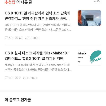
더보기
추천팁
의 다른 글
OS X 10.11 엘 캐피탄에서 입력 소스 단축키
변경하기... '한영 전환 기본 단축키가 바뀌었
글 내용
어요'
OS X 10.11 엘 캐피탄부터 다른 언어로 입력하기 위해 사
용하는 입력 소스 단축키가 바뀌었습니다. 그동안 OS X에
하나 이상의 언어를 추가하는 경우 command + space
68
40
2015. 10. 1.
키로 입력 소스를 전환할 수 있었습니다. 영어 입력 상태일
때 command + space 키를 누르면 입력 소스가 한글로
바뀌고, 또 한번 더 누르면 영어로 전환되었죠. 국내 맥 사
OS X 설치 디스크 제작툴 'DiskMaker X'
용자에게 너무나도 익숙한 단축키일 겁니다. 하지만 OS X
10.11 엘 캐피탄에서는 control + space 키가 기본 할당
업데이트... 'OS X 10.11 엘 캐피탄 지원'
글 내용
되어 있습니다. 즉 맥이 공장 출하 상태이거나 운영체제를
새로운 OS X 출시를 몇 시간 앞두고 'DiskMaker X' 새
새로 설치했다면 새로운 단축키를 입력해야 하는 것입니
버전이 공개됐습니다.터미널 명령어를 사용할 필요 없이
다. 최근에 나온 iOS 9도 같은 단축키로 한글과 영어를 전
클릭 몇 번으로 OS X 설치 디스크를 제작할 수 있어서 많
환하도록 바뀌었죠. 아무래도 애플이 두 운영체제..
30
7
2015. 10. 1.
은 맥 사용자들이 찾는 프로그램이죠. 애플이 매년 새로운
OS X을 내놓을 때마다 'DiskMaker X'도 이에 대응하는
업데이트가 있었는데요. 오늘 새 버전이 나오면서 OS X 1
0.11 엘 캐피탄을 지원하기 시작했습니다. OS X 엘 캐피탄
이 담긴 설치 디스크를 제작하는 방법은 과 동일합니다. O
이 블로그 인기글
S X 버전 선택 화면에서 El Capitan을 선택하면 됩니다.