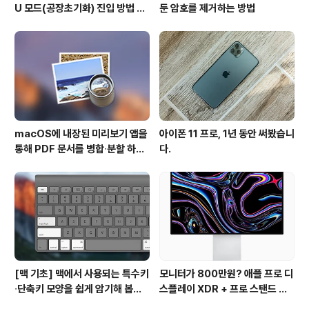
U 모드(공장초기화) 진입 방법 변
둔 암호를 제거하는 방법
경
macOS에 내장된 미리보기 앱을
아이폰 11 프로, 1년 동안 써봤습니
통해 PDF 문서를 병합∙분할 하는
다.
방법
[맥 기초] 맥에서 사용되는 특수키
모니터가 800만원? 애플 프로 디
∙단축키 모양을 쉽게 암기해 봅시
스플레이 XDR + 프로 스탠드 개
다!
봉기