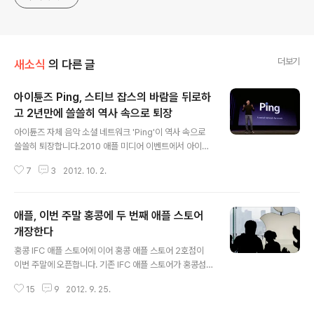
더보기
새소식
의 다른 글
아이튠즈 Ping, 스티브 잡스의 바람을 뒤로하
고 2년만에 쓸쓸히 역사 속으로 퇴장
글 내용
아이튠즈 자체 음악 소셜 네트워크 'Ping'이 역사 속으로
쓸쓸히 퇴장합니다.2010 애플 미디어 이벤트에서 아이튠
즈 10이 공식 발표되며 그 주요 기능으로 Ping을 스티브
7
3
2012. 10. 2.
잡스가 직접 소개했지만, 스티브 잡스의 바람과는 달리 사
용자들의 호응을 이끌어내는데 실패했고 결국 2년 만에 단
명하게 되었습니다.아직 iTunes 내에 Ping 메뉴가 남아
애플, 이번 주말 홍콩에 두 번째 애플 스토어
있는 경우 Ping 버튼을 클릭하면 에러 메세지가 뜨며 해당
메뉴가 흔적도 없이 사라집니다. 물론 프로그램 외부에서
개장한다
글 내용
만 모습을 감추는 것이 아니라 애플의 Ping 서버도 얼마전
홍콩 IFC 애플 스토어에 이어 홍콩 애플 스토어 2호점이
부터 Ping이 되지 않고 있습니다.애플 CEO 팀 쿡(Tim C
이번 주말에 오픈합니다. 기존 IFC 애플 스토어가 홍콩섬
ook)은 지난 D10 컨퍼런스에서 '애플의 기대와 달리 Pin
(Hong Kong Island) 중심가에 위치했던 반면, 두 번째
g에 대한 소비자들의 반응이 냉담했다.'며 Ping에 대한
15
9
2012. 9. 25.
애플 스토어는 구룡반도 내 카오룽 통(Kowloon Tong)
사..
지역에 입점합니다. 스토어가 들어서는 페스티벌 워크(Fe