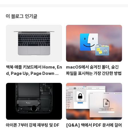
stival Walk)는 비교적 최근에 개장한 쇼핑몰로 주변에 홍
콩 시립 대학과 카오룽 통 지하철 역을 두고 있습니다. (위
이미지) 새 애플 스토어 위치 (위 이미지) 기존 애플 스토어
이 블로그 인기글
위치기본적으로 700만명이나 되는 홍콩 시민들과 애플 제
품을 면세로 저렴하게 사려는 해외 관광객들, 그리고 새 애
플 제품이 발매될 때 마다 밀려오는 중국 스캘퍼들 때문에
몸살을 겪어 오던 1호점의 부담이 새 애플 스토어가 ..
맥북∙애플 키보드에서 Home, En
macOS에서 숨겨진 폴더, 숨긴
d, Page Up, Page Down 키
파일을 표시하는 가장 간단한 방법
사용하기
아이폰 7부터 강제 재부팅 및 DF
[Q&A] 맥에서 PDF 문서에 걸어