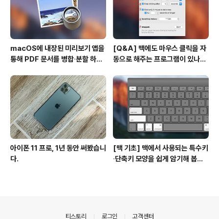
macOS에 내장된 미리보기 앱을
[Q&A] 맥에도 마우스 클릭을 자
통해 PDF 문서를 병합∙분할 하는
동으로 해주는 프로그램이 있나
방법
요? #오토클릭 #오토마우스
아이폰 11 프로, 1년 동안 써봤습니
[맥 기초] 맥에서 사용되는 특수키
다.
∙단축키 모양을 쉽게 암기해 봅시
다!
의안내
티스토리
로그인
고객센터