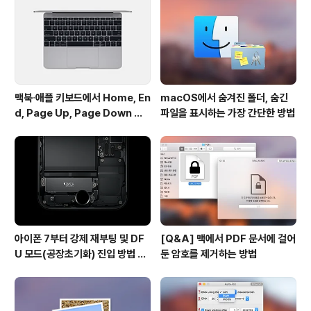
면... ▼ JPG 파일을 드래그 했을 때 이에 해당하는 폴더만
띄워줍니다. 물론 한 번에 여러 파일을 옮기는 것도 가능하
지만 확장자..
맥북∙애플 키보드에서 Home, En
macOS에서 숨겨진 폴더, 숨긴
d, Page Up, Page Down 키
파일을 표시하는 가장 간단한 방법
사용하기
아이폰 7부터 강제 재부팅 및 DF
[Q&A] 맥에서 PDF 문서에 걸어
U 모드(공장초기화) 진입 방법 변
둔 암호를 제거하는 방법
경