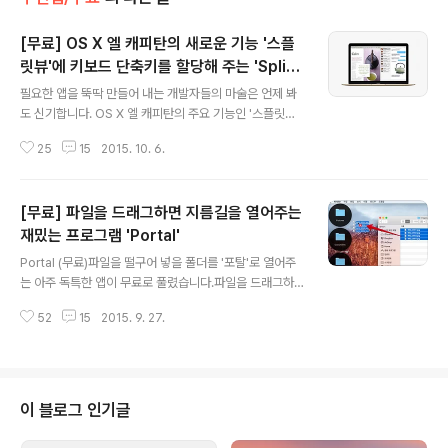
[무료] OS X 엘 캐피탄의 새로운 기능 '스플
릿뷰'에 키보드 단축키를 할당해 주는 'SplitV
글 내용
iewShortcut'
필요한 앱을 뚝딱 만들어 내는 개발자들의 마술은 언제 봐
도 신기합니다. OS X 엘 캐피탄의 주요 기능인 '스플릿
뷰'를 키보드 단축키로 시작할 수 있는 작지만 유용한 유틸
25
15
2015. 10. 6.
리티가 등장했습니다. 깃허브에서 'rajington'이라는 닉네
임으로 활동하는 개발자가 만든 'SplitViewShortcut'이
라는 앱입니다. 사용법은 초보자도 손쉽게 쓸 수 있을 정도
[무료] 파일을 드래그하면 지름길을 열어주는
로 무척 간단합니다. 환경설정에 등록한 키보드 단축키를
누르면 화면이 스플릿뷰로 전환하면서 현재 사용 중인 앱
재밌는 프로그램 'Portal'
글 내용
이 화면 왼쪽에 자리잡습니다. 이후 화면 오른쪽을 채울 앱
Portal (무료)파일을 떨구어 넣을 폴더를 '포탈'로 열어주
을 선택하기만 하면 끝입니다.(위 이미지) 화면 오른쪽에
는 아주 독특한 앱이 무료로 풀렸습니다.파일을 드래그하
배치할 앱을 선택하기 위해 마우스나 트랙패드를 써야 하
면 파일 종류(확장자)에 따라 즐겨찾는 폴더를 띄워주는 'P
는 점은 변함이 없지만, 초록색 신호등 버튼을 길게 누르거
52
15
2015. 9. 27.
ortal'이라는 앱입니다. '포털'은 평소에 숨어 있다가 드래
나 미션 컨트롤을 거칠..
그를 시작할 때만 나타나는데요. 텍스트 파일 파일을 드래
그 하면 화면 왼쪽 구석에 '도큐멘트' 폴더'가 스스륵 나타
나고, 앱을 드래그 하면 '응용 프로그램' 폴더가 나타나는
식으로 아주 영리하게 작동합니다. ▼ 하나의 확장자에 폴
이 블로그 인기글
더 여러 개를 짝지어주는 것도 가능합니다. 예를 들어, JP
G 파일을 주로 보관하는 폴더를 앱 환경설정에서 구성하