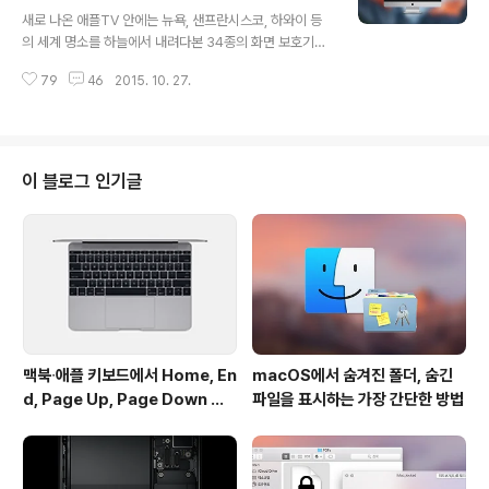
글 내용
리 확인할 수 있어 편리합니다. 그런데 요세미티에서는 미
새로 나온 애플TV 안에는 뉴욕, 샌프란시스코, 하와이 등
션 컨트롤을 시작하자마자 스페이스바가 열리지만 엘 캐피
의 세계 명소를 하늘에서 내려다본 34종의 화면 보호기가
탄에서는 마우스 포인터를 가져다 대야만 비로소 스페이스
내장되어 있습니다. 영상이 하나 같이 아름답고 몽환적이
바가 열리며 어떤 프로그램이 실행 중인지 보여줍니다. 이
79
46
2015. 10. 27.
어서 그저 바라보는 것만으로도 탄성을 자아내게 하는데
전 방식에 적응된 사람이라면..
요. 전체적으로 완성도가 높고 돈을 많이 들인 티가 물씬 풍
깁니다. (특히 도시 야경을 공중에서 바라본 경관이 일품입
니다.) 그런데 애플TV용으로 제작된 이러한 영상을 OS X
화면 보호기로 사용할 수 있는 방법이 공개돼 눈길을 끌고
이 블로그 인기글
있습니다. 소프트웨어 개발자 '존 코츠(John Coates)'가
고안한 방법인데요. 기본적으로 애플 서버에서 자동으로
영상을 내려받은 후 OS X 화면 보호기로 깔아주는 원리라
고 합니다. 설치 및 사용 방법 설치와 사용법은 아주 간단합
니다. 1. 깃허브에서..
맥북∙애플 키보드에서 Home, En
macOS에서 숨겨진 폴더, 숨긴
d, Page Up, Page Down 키
파일을 표시하는 가장 간단한 방법
사용하기