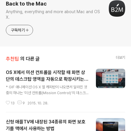
Back to the Mac
Anything, everything and more about Mac and OS
X.
구독하기
더보기
추천팁
의 다른 글
OS X에서 미션 컨트롤을 시작할 때 화면 상
단의 데스크탑 영역을 자동으로 확장시키는
글 내용
방법
* GIF 애니메이션 OS X 엘 캐피탄이 나오면서 달라진 것
중의 하나는 '미션 컨트롤(Mission Control)'의 데스크탑
영역이 기본적으로 닫혀 있다는 점입니다. 키보드 단축키
13
9
2015. 10. 28.
나 트랙패드 제스처로 미션 컨트롤을 시작하면, 화면 상단
을 따라 현재 사용자가 생성한 데스크탑이 나타납니다. 애
플이 '스페이스바(Space Bar)'라고 부르는 영역인데요.
신형 애플TV에 내장된 34종류의 화면 보호
스페이스바를 잘 활용하면 데스크탑을 전환하지 않고도 각
각의 데스크탑에 어떤 응용 프로그램이 띄어져 있는지 미
기를 맥에서 사용하는 방법