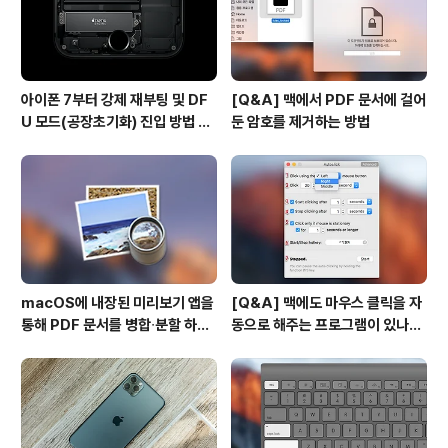
아이폰 7부터 강제 재부팅 및 DF
[Q&A] 맥에서 PDF 문서에 걸어
U 모드(공장초기화) 진입 방법 변
둔 암호를 제거하는 방법
경
macOS에 내장된 미리보기 앱을
[Q&A] 맥에도 마우스 클릭을 자
통해 PDF 문서를 병합∙분할 하는
동으로 해주는 프로그램이 있나
방법
요? #오토클릭 #오토마우스