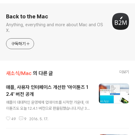
로그 정보
Back to the Mac
Anything, everything and more about Mac and OS
X.
구독하기
더보기
새소식/Mac
의 다른 글
애플, 사용자 인터페이스 개선한 '아이튠즈 1
2.4' 버전 공개
글 내용
애플이 대대적인 운영체제 업데이트를 시작한 가운데, 아
이튠즈도 오늘 12.4.1 버전으로 판올림했습니다.지난 3월
에 마지막 업데이트가 있은 후 애플이 두 달만에 내놓은 업
49
9
2016. 5. 17.
데이트인데요. 버그 수정과 함께 원하는 콘텐츠를 쉽고 빠
르게 살펴볼 수 있도록 사용자 인터페이스를 대폭 개선한
것이 특징입니다. iTunes 12.4 버전의 새로운 기능 ∙ 이제