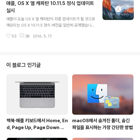
애플, OS X 엘 캐피탄 10.11.5 정식 업데이트
더욱 심플한 디자인으로 음악, 동영상, TV 프로그램 및 Po
dcast 등을 즐길 수 있습니다. ∙ 탐색. 이제 뒤로 버튼과 앞
실시
글 내용
으로 버튼으로 보관함, Apple Music 및 iTunes Store
애플이 오늘 OS X 엘 캐피탄의 최종 업데이트가 될 것으로
등을 손쉽게 탐색해 보세요. ∙ 미디어 선택기. 음악, 동영상,
예상되는 OS X 10.11.5 정식 버전을 일반에 공개했습니
TV 프로그램과 여러 콘텐츠 사이를 손쉽게 이동할 수 있습
다. 이번 버전은 운영체제의 각종 버그와 보안 취약점을 수
니다. 원하는 항목만 선택하도록 편집할 수 ..
53
38
2016. 5. 17.
정하는 데 초점이 맞춰진 마이너 업데이트입니다. 릴리스
노트 내용도 몇 줄로 간단히 기재돼 있는데요. 애플은 이번
업데이트로 운영체제의 안정성과 호환성, 보안이 향상된다
며 모든 사용자들에게 설치를 권장하고 있습니다. 다운로
드 용량도 평소보다 적은 750MB가량입니다. 오는 6월 개
이 블로그 인기글
최 예정인 WWDC 2016에서 애플이 새로운 데스크탑 운
영체제를 발표할 것이라는 소식이 기정사실로 여겨지는 만
큼, 이제와서 새로운 기능을 추가하기보다는 운영체제의
크고 작은 버그를 수정하면서 엘 캐피탄을 최종적으로 가
다듬는 데 역점을 둔 것으로 보입니..
맥북∙애플 키보드에서 Home, En
macOS에서 숨겨진 폴더, 숨긴
d, Page Up, Page Down 키
파일을 표시하는 가장 간단한 방법
사용하기