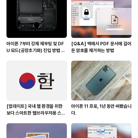
아이폰 7부터 강제 재부팅 및 DF
[Q&A] 맥에서 PDF 문서에 걸어
U 모드(공장초기화) 진입 방법 변
둔 암호를 제거하는 방법
경
[업데이트] 국내 웹 환경을 위한
아이폰 11 프로, 1년 동안 써봤습니
보다 스마트한 웹브라우저용 스타
다.
일 시트(CSS)