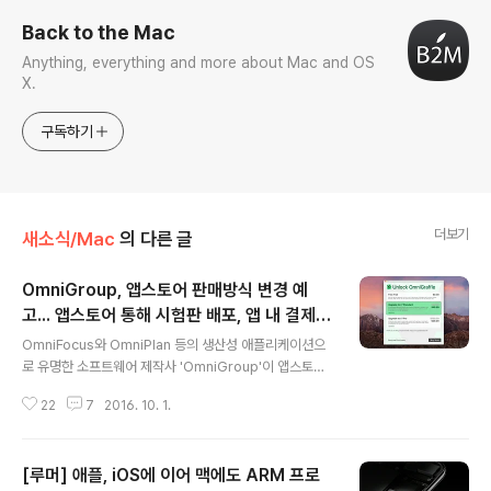
Back to the Mac
Anything, everything and more about Mac and OS
X.
구독하기
더보기
새소식/Mac
의 다른 글
OmniGroup, 앱스토어 판매방식 변경 예
고... 앱스토어 통해 시험판 배포, 앱 내 결제로
글 내용
유료 버전 구매'
OmniFocus와 OmniPlan 등의 생산성 애플리케이션으
로 유명한 소프트웨어 제작사 'OmniGroup'이 앱스토어
판매방식을 이른 바 '프리미엄(Freemium)' 모델로 변경
22
7
2016. 10. 1.
할 예정이라고 발표했습니다. 앱 다운로드와 설치는 무료
로 가능하고 내부 결제를 통해 추가 기능 등을 구매할 수 있
는 부분유료화 모델을 도입하겠다는 것입니다. OmniGro
[루머] 애플, iOS에 이어 맥에도 ARM 프로
up은 기존의 판매 모델로는 기존 고객에게 저렴한 업그레