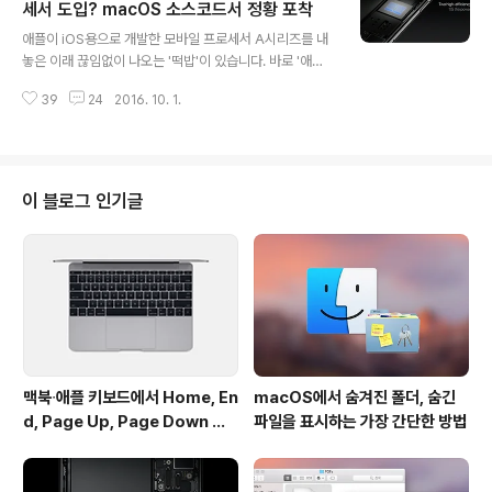
이드 옵션이나 신규 구매자를 위한 무료 평가판을 제공할
세서 도입? macOS 소스코드서 정황 포착
글 내용
수 없었다면서, 앱은 무료로 제공하고 추가 기능은 앱 내 과
애플이 iOS용으로 개발한 모바일 프로세서 A시리즈를 내
금 형식으로 변경함으로써 이러한 문제를 해결할 수 있다
놓은 이래 끊임없이 나오는 '떡밥'이 있습니다. 바로 '애플
고 공식 블로그를 통해 설명했습니다. 지금까지 OmniGro
이 맥에 사용되던 인텔 프로세서를 자체 개발한 A시리즈
up 제품은 앱스토어에서 일반 버전을 먼저 구매한 뒤 앱 내
39
24
2016. 10. 1.
프로세서로 교체하는 방안을 모색하고 있다'는 루머입니
결제를 통해 프로..
다. 소스도 정말 다양해서, 애플 전문 애널리스트인 KGI의
궈밍치를 비롯해 일본의 IT블로그 맥오타카라, 미국의 경
제지 블룸버그까지 틈만 나면 애플과 인텔의 결별 가능성
을 시사하고 있습니다. 맥 사용자들에게는 정말 잊을 만 하
이 블로그 인기글
면 되풀이되는 이야기죠. 그런데 이제 단순 떡밥 수준으로
만 보기는 어려울 것 같습니다. 애플이 실제로 인텔칩 대신
A시리즈를 사용하려는 움직임이 포착되었기 때문입니다.
지난달 정식 출시한 애플의 데스크탑 운영체제 'macOS
시에라'가 그 근거로 제시됐습니다. 3..
맥북∙애플 키보드에서 Home, En
macOS에서 숨겨진 폴더, 숨긴
d, Page Up, Page Down 키
파일을 표시하는 가장 간단한 방법
사용하기