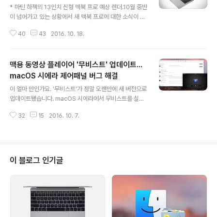
* 마틴 하젝의 13인치 신형 맥북 프로 예상 렌더.10월 중반
이 넘어가고 있는 상황에서 새 맥북 프로에 대한 소식이 아
직도 들리지 않아서 초조하신 분들이 많을 겁니다. 다행히
40
43
2016. 10. 18.
도 좋은 소식은, 정말로 10월 내로 나온다는 이야기가 또
등장했다는 것입니다.이번에는 일본에서 애플 관련 루머를
올리는 맥오타카라발 소식입니다. 10월에 새로운 맥북 프
맥용 동영상 플레이어 '무비스트' 업데이트...
로와 에어가 나올 것이라는 소식인데요. 발표는 다음주에
이뤄지고 판매도 10월말에 이루어진다는 것입니다. 이번
macOS 시에라 제어패널 버그 해결
글 내용
주 내로 애플에서 이벤트 공지가 나오지 않는다면, 웹사이
이 얼마 만인가요. '무비스트'가 정말 오랜만에 새 버전으로
트 업데이트 형식으로 제품을 선보일 가능성도 있습니다.
업데이트됐습니다. macOS 시에라에서 무비스트를 실행
프로가 발표될 때 덤으로 새로운 맥북 에어도 나온다고 하
할 때마다 제어패널이 영상을 가리는 아주 귀찮은 버그가
는데요, 11인치 모델은 단종되고 13인치에만 집중한다고
32
15
2016. 10. 7.
있었는데요. 새 버전에서 깔끔히 해결됐다고 합니다. 아래
합니다. 맥북 프로와 에어 모두 썬..
는 무비스트 개발자 코코아벌레 님이 공식 블로그에 올린
새 버전의 수정 사항입니다. 몇년째 답보 상태인 2.0 버전
개발도 여전히 진행 중이라는 반가운 소식도 보실 수 있습
니다. 무비스트 1.4.1 수정 사항 ∙ macOS 10.12에서 실행
이 블로그 인기글
시 제어패널이 표시되는 문제 수정 ∙ macOS 10.9 이상만
지원 2.0 소식도 궁금하실텐데요. 입이 열개라도 할 말이
없네요. 변명은 하지 않겠습니다. 다만, 반드시 나온다는 말
씀은 꼭 드리고 싶습니다. 지금까지 한 게 아까워서라도 꼭
해야..