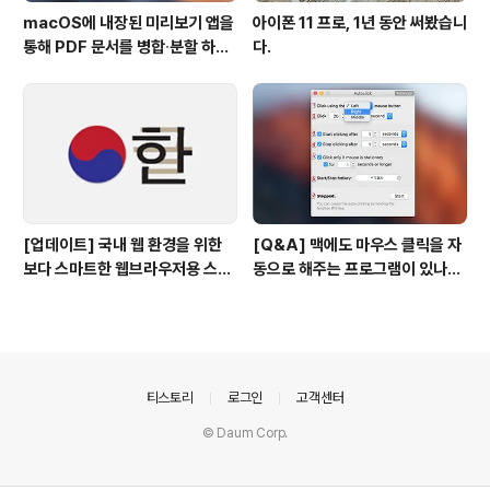
macOS에 내장된 미리보기 앱을
아이폰 11 프로, 1년 동안 써봤습니
통해 PDF 문서를 병합∙분할 하는
다.
방법
[업데이트] 국내 웹 환경을 위한
[Q&A] 맥에도 마우스 클릭을 자
보다 스마트한 웹브라우저용 스타
동으로 해주는 프로그램이 있나
일 시트(CSS)
요? #오토클릭 #오토마우스
의안내
티스토리
로그인
고객센터
© Daum Corp.