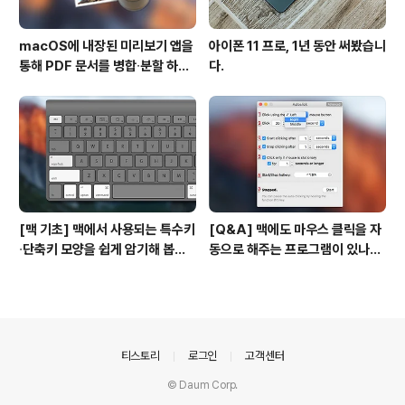
macOS에 내장된 미리보기 앱을
아이폰 11 프로, 1년 동안 써봤습니
통해 PDF 문서를 병합∙분할 하는
다.
방법
[맥 기초] 맥에서 사용되는 특수키
[Q&A] 맥에도 마우스 클릭을 자
∙단축키 모양을 쉽게 암기해 봅시
동으로 해주는 프로그램이 있나
다!
요? #오토클릭 #오토마우스
의안내
티스토리
로그인
고객센터
© Daum Corp.