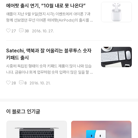
에어팟 출시 연기, “10월 내로 못 나온다”
글 내용
애플이 지난 9월 9일(현지 시각) 이벤트에서 아이폰 7과
함께 선보였던 무선 이어폰 에어팟(AirPods)의 출시를 연
기하기로 했다고 밝혔다고 테크크런치가 26일(현지 시각)
27
38
2016. 10. 27.
보도했습니다. 원래 에어팟은 10월 말에 출시하기로 돼 있
었습니다. 하지만 애플은 테크크런치에게 보낸 보도자료에
서 “우리는 제품이 완전히 준비되기 전에는 출시하지 않는
Satechi, 맥북과 잘 어울리는 블루투스 숫자
것이 원칙”이라며 에어팟이 준비되려면 시간이 좀 더 필요
하다고 밝혔다고 합니다. 아이폰 7의 리뷰에 참여한 해외
키패드 출시
글 내용
언론 리뷰어들은 에어팟의 시제품을 받아 리뷰를 진행했으
시중에 독립된 형태의 숫자 키패드 제품이 많이 나와 있습
며, 대부분 긍정적인 평가를 남겼습니다. 하지만 테크크런
니다. 금융이나 회계 업무처럼 숫자 입력이 많은 일을 할 때
치는 “시제품이니만큼 버그도 꽤 있다”라고 밝혔습니다.
숫자 키패드가 있으면 상당히 편리하기 때문입니다. 그래
애플은 새로운 에어팟의 출시일은 밝히지 않았습니다. 필
28
8
2016. 10. 21.
서 업무 중 손이 가까운 곳에 키패드를 따로 두거나, 맥북처
자: KudoKun 이상하게 글 쓰는..
럼 처음부터 숫자 키패드가 없는 키보드와 같이 쓰려고 숫
자 키패드를 따로 장만하는 분이 적지 않죠. 기왕 숫자 키패
드를 장만할 거면 애플 기기와 잘 어울리는 제품을 구매하
는 게 좋겠죠. 주변기기 전문업체 '사테치(Satechi)가 새
이 블로그 인기글
로 출시한 숫자 키패드가 딱 그런 제품입니다. 애플 매직 키
보드와 거의 유사한 디자인을 채택했는데 흡사 맥북이나
애플 키보드에서 숫자 키패드만 뚝 떼어낸 듯한 인상을 줍
니다. 소재도 애플 기기처럼 알루미늄을 사용했고, 맥북 또