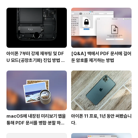
사용하기
아이폰 7부터 강제 재부팅 및 DF
[Q&A] 맥에서 PDF 문서에 걸어
U 모드(공장초기화) 진입 방법 변
둔 암호를 제거하는 방법
경
macOS에 내장된 미리보기 앱을
아이폰 11 프로, 1년 동안 써봤습니
통해 PDF 문서를 병합∙분할 하는
다.
방법