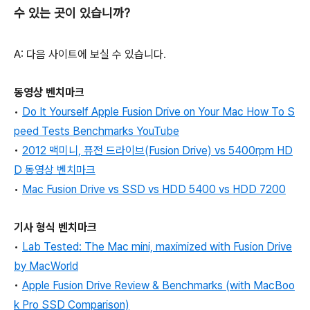
수 있는 곳이 있습니까?
A: 다음 사이트에 보실 수 있습니다.
동영상 벤치마크
•
Do It Yourself Apple Fusion Drive on Your Mac How To S
peed Tests Benchmarks YouTube
•
2012 맥미니, 퓨전 드라이브(Fusion Drive) vs 5400rpm HD
D 동영상 벤치마크
•
Mac Fusion Drive vs SSD vs HDD 5400 vs HDD 7200
기사 형식 벤치마크
•
Lab Tested: The Mac mini, maximized with Fusion Drive
by MacWorld
•
Apple Fusion Drive Review & Benchmarks (with MacBoo
k Pro SSD Comparison)