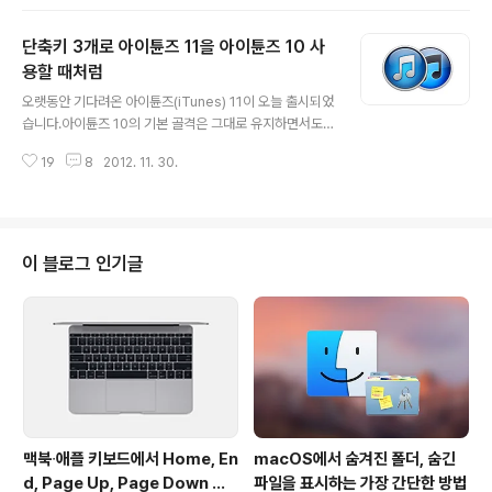
의 제목이 무엇인지, 또 누가 부르는지 궁금할 때가 많아 앞
서 블로그를 통해 소개해 드린 적있는 Now Playing이나 i
단축키 3개로 아이튠즈 11을 아이튠즈 10 사
Tunification같은 외부 프로그램을 사용해 OS X 알림으
로 재생 중인 음악 정보를 화면에 표시했습니다. 이번에 아
용할 때처럼
글 내용
이튠즈 11 자체적으로 음악 재생을 비롯해 앨범과 가수 정
오랫동안 기다려온 아이튠즈(iTunes) 11이 오늘 출시되었
보, 또 일종의 예약 선곡 기능이라 할 수 있는 '다음 항목 올
습니다.아이튠즈 10의 기본 골격은 그대로 유지하면서도
리기 기능(Up Next)'까지 모두 사용할 수 있는 미니 플레
사용자 인터페이스에 대대적인 변화가 있었는데요, 지금은
이어(Mini Player)가 도입되면서 이런 외부 ..
19
8
2012. 11. 30.
그 모습이 굉장히 낯설지만 만약 차세대 OS X이 나온다면
그 인터페이스가 아이튠즈 11과 비슷하지 않을까하는 생각
이 들 정도로 심플함과 세련됨의 극치를 보는 것 같습니다.
하지만 한 번에 너무 많은 부분이 바뀌다 보니 당장 불편한
적응이 안되는 부분들도 있는 것 같습니다. 앞서 말씀드린
이 블로그 인기글
것처럼 아이튠즈 10의 골격이 그대로 유지되고 있는데다
또 필요에 따라 사용자가 이전 인터페이스를 다시 불러올
수 있는 방법이 아이튠즈 11에 자체적으로 마련되어 있습
니다.단축키 3개만 익히시면 됩니다. + 클릭질 1번 포함해
서요 :-) 아이튠즈 11..
맥북∙애플 키보드에서 Home, En
macOS에서 숨겨진 폴더, 숨긴
d, Page Up, Page Down 키
파일을 표시하는 가장 간단한 방법