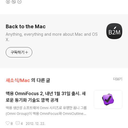
로그 정보
Back to the Mac
Anything, everything and more about Mac and OS
X.
구독하기
더보기
새소식/Mac
의 다른 글
맥용 OmniFocus 2, 내년 1월 31일 출시. 새
로운 동기화 기술도 깜짝 공개
글 내용
맥용 생산성 소프트웨어 Omni 시리즈로 유명한 옴니 그룹
(Omni Group)이 맥용 OmniFocus와 OmniOutliner
새 버전을 내년 초에 출시한다고 밝혔습니다.옴니 그룹 CE
8
4
2012. 12. 22.
O 켄 케이스(Ken Case)는 자사의 블로그를 통해 예측(F