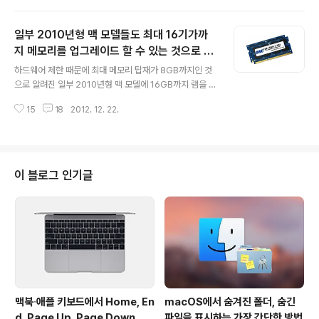
orecast)과 리뷰(Review) 모드가 새로 도입된 Omni F
ocus 2가 2013년 1월 31일에 출시될 것이며, 아이패드
일부 2010년형 맥 모델들도 최대 16기가까
버전에서 디자인 큐를 가져올 것이라 말했습니다. 또 지난
2005년을 마지막으로 8년 동안 메이저 업데이트가 없었
지 메모리를 업그레이드 할 수 있는 것으로 밝
글 내용
던 OmniOutliner도 OmniFocus 2와 함께 출시할 것이
혀져
하드웨어 제한 때문에 최대 메모리 탑재가 8GB까지인 것
라 말했습니다.해당 소프트웨어의 세부적인 업그레이드 방
으로 알려진 일부 2010년형 맥 모델에 16GB까지 램을 탑
향과 구체적인 출시가가 아직 알려지지 않은 가운데 맥 앱
재할 수 있는 것으로 알려졌습니다! 맥 주변기기 전문업체
스토어를 통해 OmniFocus 1과 O..
15
18
2012. 12. 22.
OWC가 진행한 자체 테스트에 따르면 2010년형 맥북프
로 13인치 모델과 2010년형 맥미니, 그리고 2010년형
맥북 이 세 모델이 특정 조건을 만족할 때 16기가 메모리를
정상적으로 인식하고 사용에 아무런 문제가 없다고 합니
다. 일단 16기가 램을 장착하기 위해서는 다음 4가지 조건
이 블로그 인기글
이 들어맞아야 합니다.적용 모델: 2010 맥미니, 2010 맥
북, 2010 맥북프로 13인치운영체제: 적용 모델에 OS X 1
0.7.5 및 OS X 10.8 이후의 맥 운영체제가 설치되어 있어
야 한다.하드웨어 펌웨어: 적용 모델에 최신 EFI 펌웨어..
맥북∙애플 키보드에서 Home, En
macOS에서 숨겨진 폴더, 숨긴
d, Page Up, Page Down 키
파일을 표시하는 가장 간단한 방법